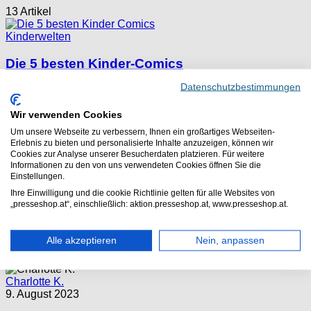
13 Artikel
Kinderwelten
Die 5 besten Kinder-Comics
Datenschutzbestimmungen
Charlotte K.
Wir verwenden Cookies
11. März 2024
Um unsere Webseite zu verbessern, Ihnen ein großartiges Webseiten-
Die Comic-Welt wächst und ist vielfältiger als je zuvor!
Erlebnis zu bieten und personalisierte Inhalte anzuzeigen, können wir
Neben vielen neue Kreationen, die den...
Cookies zur Analyse unserer Besucherdaten platzieren. Für weitere
Informationen zu den von uns verwendeten Cookies öffnen Sie die
Mehr lesen
Einstellungen.
Ihre Einwilligung und die cookie Richtlinie gelten für alle Websites von
Kinderwelten
„presseshop.at“, einschließlich: aktion.presseshop.at, www.presseshop.at.
Disney Zeitschriften: moderne Klassiker für
Alle akzeptieren
Nein, anpassen
jede Altersklasse
Charlotte K.
9. August 2023