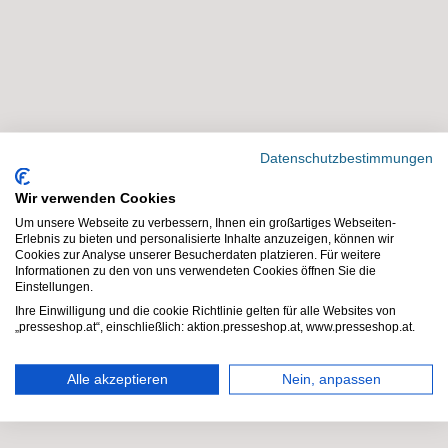
se
n
n:
W
Pf
oh
er
n
de
m
Datenschutzbestimmungen
zei
obi
Wir verwenden Cookies
tsc
l
Um unsere Webseite zu verbessern, Ihnen ein großartiges Webseiten-
hri
Zei
Erlebnis zu bieten und personalisierte Inhalte anzuzeigen, können wir
Cookies zur Analyse unserer Besucherdaten platzieren. Für weitere
fte
tsc
Informationen zu den von uns verwendeten Cookies öffnen Sie die
Einstellungen.
n
hri
Ihre Einwilligung und die cookie Richtlinie gelten für alle Websites von
für
fte
„presseshop.at“, einschließlich: aktion.presseshop.at, www.presseshop.at.
Ki
n
Alle akzeptieren
Nein, anpassen
nd
19.
er
Juni
2026