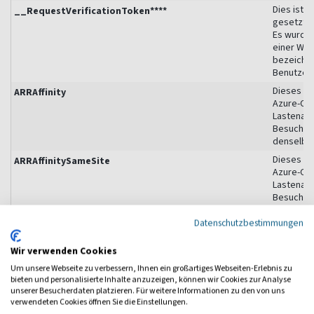
Dies ist 
__RequestVerificationToken****
gesetzt w
Es wurde 
einer Web
bezeichne
Benutzer 
Dieses Co
ARRAffinity
Azure-Clo
Lastenaus
Besuchers
denselben
Dieses Co
ARRAffinitySameSite
Azure-Clo
Lastenaus
Besuchers
denselben
Datenschutzbestimmungen
ASP. Net_S
ASP.NET_SessionId
Benutzers
Wir verwenden Cookies
dient zum
dem Serv
Um unsere Webseite zu verbessern, Ihnen ein großartiges Webseiten-Erlebnis zu
bieten und personalisierte Inhalte anzuzeigen, können wir Cookies zur Analyse
Dieses Co
cf-bulk-consent-4a5cbc1e-1560-41c5-9f5d-099286fbac2e
unserer Besucherdaten platzieren. Für weitere Informationen zu den von uns
Synchroni
verwendeten Cookies öffnen Sie die Einstellungen.
Unterneh