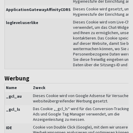
Hygienestufe der Einrichtung anz
Dieses Cookie wird gesetzt, um 
ApplicationGatewayAffinityCORS
Hygienestufe der Einrichtung anz
Dieses Cookie wird vom Live-Chat 
loglevel:userlike
verwendet, um das Chat-Widget a
und Ihnen zu ermöglichen, unser
kontaktieren. Das Cookie speiche
auf dieser Website, damit Sie be
weitermachen können, wo Sie auf
Personenbezogene Daten werden 
Sie diese freiwillig eingeben und
Daten über die Sitzungs-ID und St
Werbung
Name
Zweck
Dieses Cookie wird von Google Adsense für Versuche m
_gcl_au
websiteübergreifender Werbung gesetzt.
Das Cookie „_gcl_ls“ wird für das Conversion-Tracking i
_gcl_ls
Ads und Google Tag Manager verwendet, um die
Anzeigenleistung zu messen.
Cookie von Double Click (Google), mit dem wir unsere
IDE
Werbekampagnen analysieren und optimieren können.