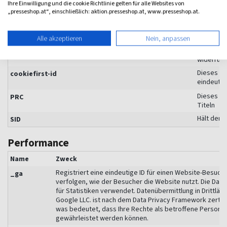
Ihre Einwilligung und die cookie Richtlinie gelten für alle Websites von
Dieses Co
cookiefirst-consent
„presseshop.at“, einschließlich: aktion.presseshop.at, www.presseshop.at.
Website. 
widerrufe
Alle akzeptieren
Nein, anpassen
Dieses Co
cookiefirst-consent
Website. 
widerrufe
Dieses Co
cookiefirst-id
eindeutig
Dieses Co
PRC
Titeln
Hält den 
SID
Performance
Name
Zweck
Registriert eine eindeutige ID für einen Website-Besuch
_ga
verfolgen, wie der Besucher die Website nutzt. Die Dat
für Statistiken verwendet. Datenübermittlung in Drittländ
Google LLC. ist nach dem Data Privacy Framework zertifiz
was bedeutet, dass Ihre Rechte als betroffene Person
gewährleistet werden können.