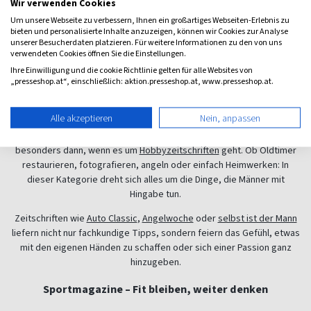
Wir verwenden Cookies
einem
Männer-Lifestylemagazin
. Diese Hefte kombinieren Stilfragen
Um unsere Webseite zu verbessern, Ihnen ein großartiges Webseiten-Erlebnis zu
mit Gesellschaft, Genuss, Reisen und allem, was das Leben schöner
bieten und personalisierte Inhalte anzuzeigen, können wir Cookies zur Analyse
macht. Ob spannende Porträts, kulinarische Highlights oder Berichte
unserer Besucherdaten platzieren. Für weitere Informationen zu den von uns
über außergewöhnliche Orte: Titel wie
High Life
oder
Monsieur
verwendeten Cookies öffnen Sie die Einstellungen.
zeigen, wie vielfältig das moderne Männerbild inzwischen ist –
Ihre Einwilligung und die cookie Richtlinie gelten für alle Websites von
„presseshop.at“, einschließlich: aktion.presseshop.at, www.presseshop.at.
weltoffen, gebildet und neugierig.
Hobbymagazine für Männer
Alle akzeptieren
Nein, anpassen
Männermagazine bedienen aber auch das Bedürfnis nach Tiefe –
besonders dann, wenn es um
Hobbyzeitschriften
geht. Ob Oldtimer
restaurieren, fotografieren, angeln oder einfach Heimwerken: In
dieser Kategorie dreht sich alles um die Dinge, die Männer mit
Hingabe tun.
Zeitschriften wie
Auto Classic
,
Angelwoche
oder
selbst ist der Mann
liefern nicht nur fachkundige Tipps, sondern feiern das Gefühl, etwas
mit den eigenen Händen zu schaffen oder sich einer Passion ganz
hinzugeben.
Sportmagazine – Fit bleiben, weiter denken