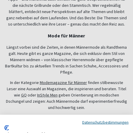
die nächste Grillrunde oder den Stammtisch. Wer regelmäßig
blättert, entdeckt neue Perspektiven auf alte Themen und bleibt
ganz nebenbei auf dem Laufenden. Und das Beste: Die Themen sind
so unterschiedlich wie ihre Leser – genau das macht den Reiz aus.
Mode für Männer
Längst vorbei sind die Zeiten, in denen Männermode als Randthema
galt. Heute gibt es ganze Magazine, die sich exklusiv dem Stil von
Männern widmen – von klassischer Herrenmode über gepflegte
Bartkultur bis zu aktuellen Trends in Sachen Schuhe, Accessoires und
Pflege.
In der Kategorie
Modemagazine für Männer
finden stilbewusste
Leser eine Auswahl an Magazinen, die inspirieren und beraten. Titel
wie
GQ
oder
InStyle Men
geben Orientierung im modischen
Dschungel und zeigen: Auch Männermode darf experimentierfreudig
und hochwertig sein.
Lifestyle-Magazine – Anspruch trifft Unterhaltung
Datenschutzbestimmungen
Wer sich für mehr als nur den Kleiderschrank interessiert, greift zu