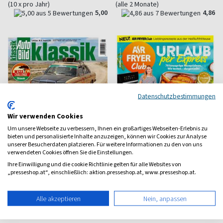
(10 x pro Jahr)
(alle 2 Monate)
5,00
4,86
Datenschutzbestimmungen
Wir verwenden Cookies
Um unsere Webseite zu verbessern, Ihnen ein großartiges Webseiten-Erlebnis zu
bieten und personalisierte Inhalte anzuzeigen, können wir Cookies zur Analyse
unserer Besucherdaten platzieren. Für weitere Informationen zu den von uns
verwendeten Cookies öffnen Sie die Einstellungen.
Ihre Einwilligung und die cookie Richtlinie gelten für alle Websites von
„presseshop.at“, einschließlich: aktion.presseshop.at, www.presseshop.at.
Auto Bild Klassik
Airfryer - Zaubertopf
Extra
Young-und Oldtimer
Alle akzeptieren
Nein, anpassen
Für die Heißluft-Fritteuse
ab 6,80 €
ab 10,90 €