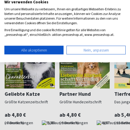
Wir verwenden Cookies
Weitere Tiere-Magazine
Um unsere Webseite zu verbessern, Ihnen ein großartiges Webseiten-Erlebnis zu
bieten und personalisierte Inhalte anzuzeigen, können wir Cookies zur Analyse
unserer Besucherdaten platzieren. Für weitere Informationen zu den von uns
verwendeten Cookies öffnen Sie die Einstellungen.
Ihre Einwilligung und die cookie Richtlinie gelten für alle Websites von
„presseshop.at“, einschließlich: aktion.presseshop.at, www.presseshop.at.
Alle akzeptieren
Nein, anpassen
Geliebte Katze
Partner Hund
Tierfr
Größte Katzenzeitschrift
Größte Hundezeitschrift
Das jung
ab 4,80 €
ab 4,80 €
ab 5,4
(monatlich)
5,00
(monatlich)
4,67
(monatlic