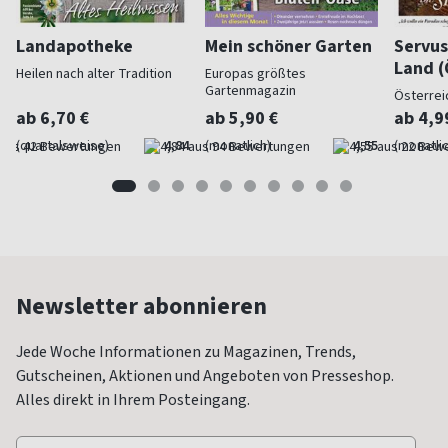
Landapotheke
Mein schöner Garten
Servus
Land (
Heilen nach alter Tradition
Europas größtes
Gartenmagazin
Österrei
ab 6,70 €
ab 5,90 €
ab 4,9
(quartalsweise)
4,84
(monatlich)
4,55
(monatlic
Newsletter abonnieren
Jede Woche Informationen zu Magazinen, Trends,
Gutscheinen, Aktionen und Angeboten von Presseshop.
Alles direkt in Ihrem Posteingang.