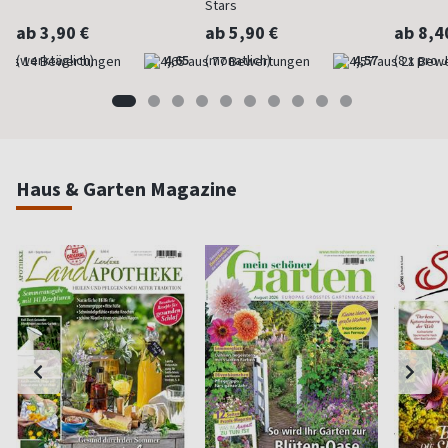
Stars
ab 3,90 €
ab 5,90 €
ab 8,4
(werktäglich)
4,65
(monatlich)
4,57
(8 x pro 
Haus & Garten Magazine