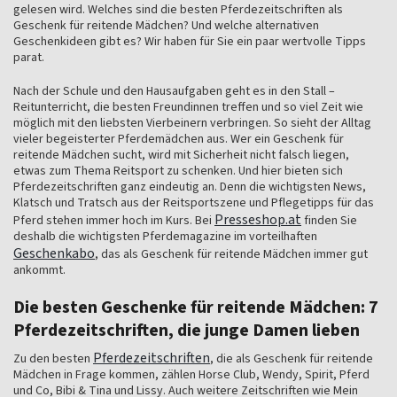
gelesen wird. Welches sind die besten Pferdezeitschriften als
Geschenk für reitende Mädchen? Und welche alternativen
Geschenkideen gibt es? Wir haben für Sie ein paar wertvolle Tipps
parat.
Nach der Schule und den Hausaufgaben geht es in den Stall –
Reitunterricht, die besten Freundinnen treffen und so viel Zeit wie
möglich mit den liebsten Vierbeinern verbringen. So sieht der Alltag
vieler begeisterter Pferdemädchen aus. Wer ein Geschenk für
reitende Mädchen sucht, wird mit Sicherheit nicht falsch liegen,
etwas zum Thema Reitsport zu schenken. Und hier bieten sich
Pferdezeitschriften ganz eindeutig an. Denn die wichtigsten News,
Klatsch und Tratsch aus der Reitsportszene und Pflegetipps für das
Presseshop.at
Pferd stehen immer hoch im Kurs. Bei
finden Sie
deshalb die wichtigsten Pferdemagazine im vorteilhaften
Geschenkabo
, das als Geschenk für reitende Mädchen immer gut
ankommt.
Die besten Geschenke für reitende Mädchen: 7
Pferdezeitschriften, die junge Damen lieben
Pferdezeitschriften
Zu den besten
, die als Geschenk für reitende
Mädchen in Frage kommen, zählen Horse Club, Wendy, Spirit, Pferd
und Co, Bibi & Tina und Lissy. Auch weitere Zeitschriften wie Mein