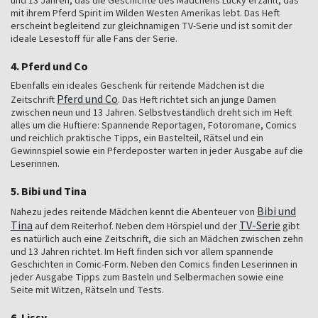
und 13 Jahren, das die Geschichte des Mädchens Lucky erzählt, das
mit ihrem Pferd Spirit im Wilden Westen Amerikas lebt. Das Heft
erscheint begleitend zur gleichnamigen TV-Serie und ist somit der
ideale Lesestoff für alle Fans der Serie.
4. Pferd und Co
Ebenfalls ein ideales Geschenk für reitende Mädchen ist die
Pferd und Co
Zeitschrift
. Das Heft richtet sich an junge Damen
zwischen neun und 13 Jahren. Selbstveständlich dreht sich im Heft
alles um die Huftiere: Spannende Reportagen, Fotoromane, Comics
und reichlich praktische Tipps, ein Bastelteil, Rätsel und ein
Gewinnspiel sowie ein Pferdeposter warten in jeder Ausgabe auf die
Leserinnen.
5. Bibi und Tina
Bibi und
Nahezu jedes reitende Mädchen kennt die Abenteuer von
Tina
TV-Serie
auf dem Reiterhof. Neben dem Hörspiel und der
gibt
es natürlich auch eine Zeitschrift, die sich an Mädchen zwischen zehn
und 13 Jahren richtet. Im Heft finden sich vor allem spannende
Geschichten in Comic-Form. Neben den Comics finden Leserinnen in
jeder Ausgabe Tipps zum Basteln und Selbermachen sowie eine
Seite mit Witzen, Rätseln und Tests.
6. Lissy