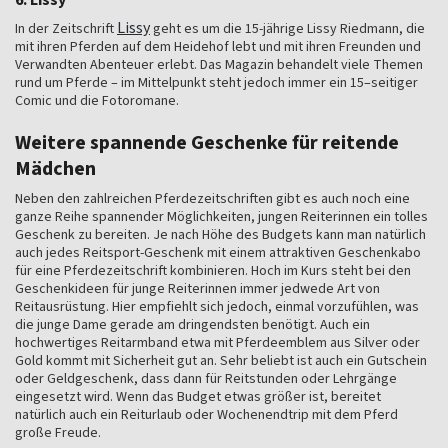
Lissy
In der Zeitschrift
geht es um die 15-jährige Lissy Riedmann, die
mit ihren Pferden auf dem Heidehof lebt und mit ihren Freunden und
Verwandten Abenteuer erlebt. Das Magazin behandelt viele Themen
rund um Pferde – im Mittelpunkt steht jedoch immer ein 15–seitiger
Comic und die Fotoromane.
Weitere spannende Geschenke für reitende
Mädchen
Neben den zahlreichen Pferdezeitschriften gibt es auch noch eine
ganze Reihe spannender Möglichkeiten, jungen Reiterinnen ein tolles
Geschenk zu bereiten. Je nach Höhe des Budgets kann man natürlich
auch jedes Reitsport-Geschenk mit einem attraktiven Geschenkabo
für eine Pferdezeitschrift kombinieren. Hoch im Kurs steht bei den
Geschenkideen für junge Reiterinnen immer jedwede Art von
Reitausrüstung. Hier empfiehlt sich jedoch, einmal vorzufühlen, was
die junge Dame gerade am dringendsten benötigt. Auch ein
hochwertiges Reitarmband etwa mit Pferdeemblem aus Silver oder
Gold kommt mit Sicherheit gut an. Sehr beliebt ist auch ein Gutschein
oder Geldgeschenk, dass dann für Reitstunden oder Lehrgänge
eingesetzt wird. Wenn das Budget etwas größer ist, bereitet
natürlich auch ein Reiturlaub oder Wochenendtrip mit dem Pferd
große Freude.