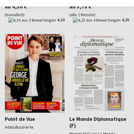
ab 4,30 €
ab 5,70 €
(monatlich)
(alle 2 Monate)
4,33
4,25
Point de Vue
Le Monde Diplomatique
(F)
Adelsillustrierte
Monatstitel von Le Monde