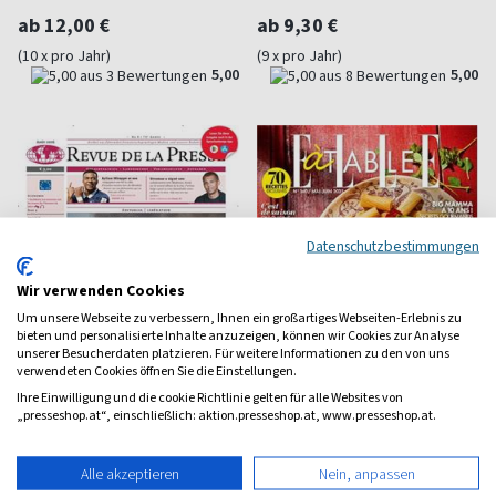
ab 12,00 €
ab 9,30 €
(10 x pro Jahr)
(9 x pro Jahr)
5,00
5,00
Datenschutzbestimmungen
Wir verwenden Cookies
Um unsere Webseite zu verbessern, Ihnen ein großartiges Webseiten-Erlebnis zu
bieten und personalisierte Inhalte anzuzeigen, können wir Cookies zur Analyse
unserer Besucherdaten platzieren. Für weitere Informationen zu den von uns
verwendeten Cookies öffnen Sie die Einstellungen.
Ihre Einwilligung und die cookie Richtlinie gelten für alle Websites von
„presseshop.at“, einschließlich: aktion.presseshop.at, www.presseshop.at.
Revue de la Presse
Elle à table (F)
Sprachzeitung Französisch
Gourmetmagazin der ELLE
Alle akzeptieren
Nein, anpassen