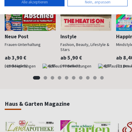
Alle akzeptieren
Nein, anpassen
Neue Post
Instyle
Happi
Frauen-Unterhaltung
Fashion, Beauty, Lifestyle &
Mindstyl
Stars
ab 3,90 €
ab 5,90 €
ab 8,4
(werktäglich)
4,65
(monatlich)
4,57
(8 x pro 
Haus & Garten Magazine