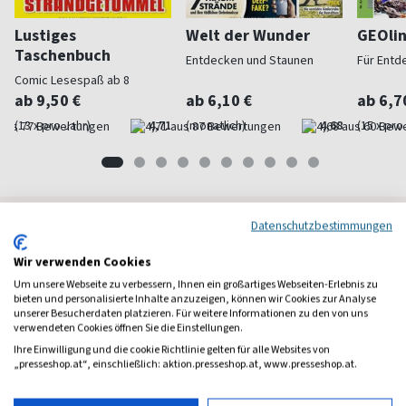
Lustiges
Welt der Wunder
GEOli
Taschenbuch
Entdecken und Staunen
Für Entd
Comic Lesespaß ab 8
ab 9,50 €
ab 6,10 €
ab 6,7
(13 x pro Jahr)
4,71
(monatlich)
4,68
(15 x pro
Datenschutzbestimmungen
Frauenzeitschriften
Wir verwenden Cookies
Um unsere Webseite zu verbessern, Ihnen ein großartiges Webseiten-Erlebnis zu
bieten und personalisierte Inhalte anzuzeigen, können wir Cookies zur Analyse
unserer Besucherdaten platzieren. Für weitere Informationen zu den von uns
verwendeten Cookies öffnen Sie die Einstellungen.
Ihre Einwilligung und die cookie Richtlinie gelten für alle Websites von
„presseshop.at“, einschließlich: aktion.presseshop.at, www.presseshop.at.