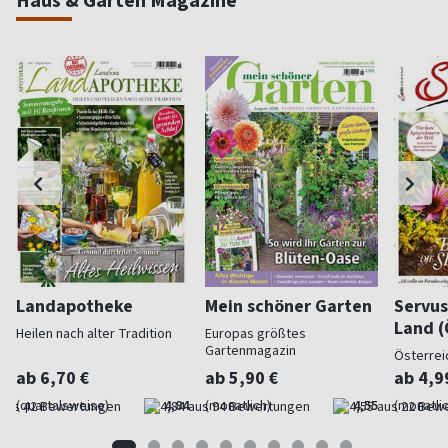
Haus & Garten Magazine
Landapotheke
Mein schöner Garten
Servus
Land (
Heilen nach alter Tradition
Europas größtes
Gartenmagazin
Österrei
ab 6,70 €
ab 5,90 €
ab 4,9
(quartalsweise)
4,84
(monatlich)
4,55
(monatlic