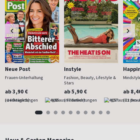
Neue Post
Instyle
Happi
Frauen-Unterhaltung
Fashion, Beauty, Lifestyle &
Mindstyl
Stars
ab 3,90 €
ab 5,90 €
ab 8,4
(werktäglich)
4,65
(monatlich)
4,57
(8 x pro 