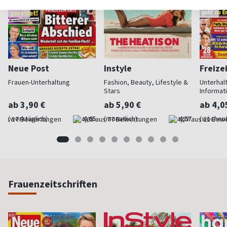
Neue Post
Instyle
Freize
Frauen-Unterhaltung
Fashion, Beauty, Lifestyle &
Unterhal
Stars
Informat
ab 3,90 €
ab 5,90 €
ab 4,0
(werktäglich)
4,65
(monatlich)
4,57
(wöchent
Frauenzeitschriften