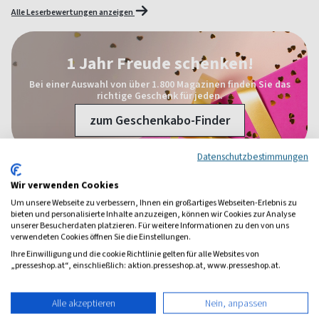
Alle Leserbewertungen anzeigen
1 Jahr Freude schenken!
Bei einer Auswahl von über 1.800 Magazinen finden Sie das
richtige Geschenk für jeden.
zum Geschenkabo-Finder
Datenschutzbestimmungen
Wir verwenden Cookies
Weitere Unterhaltung-Magazine
Um unsere Webseite zu verbessern, Ihnen ein großartiges Webseiten-Erlebnis zu
bieten und personalisierte Inhalte anzuzeigen, können wir Cookies zur Analyse
unserer Besucherdaten platzieren. Für weitere Informationen zu den von uns
verwendeten Cookies öffnen Sie die Einstellungen.
Ihre Einwilligung und die cookie Richtlinie gelten für alle Websites von
„presseshop.at“, einschließlich: aktion.presseshop.at, www.presseshop.at.
Alle akzeptieren
Nein, anpassen