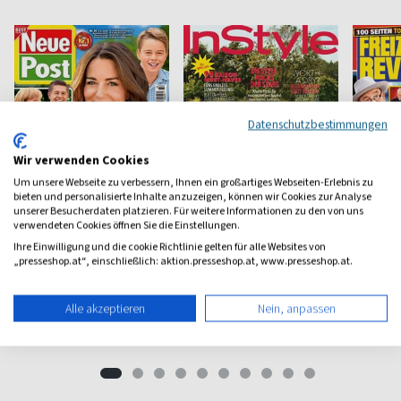
Datenschutzbestimmungen
Wir verwenden Cookies
Um unsere Webseite zu verbessern, Ihnen ein großartiges Webseiten-Erlebnis zu
bieten und personalisierte Inhalte anzuzeigen, können wir Cookies zur Analyse
unserer Besucherdaten platzieren. Für weitere Informationen zu den von uns
verwendeten Cookies öffnen Sie die Einstellungen.
Neue Post
Instyle
Freize
Ihre Einwilligung und die cookie Richtlinie gelten für alle Websites von
„presseshop.at“, einschließlich: aktion.presseshop.at, www.presseshop.at.
Frauen-Unterhaltung
Fashion, Beauty, Lifestyle &
Unterhal
Stars
Informat
Alle akzeptieren
Nein, anpassen
ab 3,90 €
ab 5,90 €
ab 4,0
(werktäglich)
4,65
(monatlich)
4,57
(wöchent