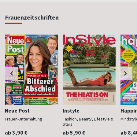
Frauenzeitschriften
Neue Post
Instyle
Happi
Frauen-Unterhaltung
Fashion, Beauty, Lifestyle &
Mindstyl
Stars
ab 3,90 €
ab 5,90 €
ab 8,4