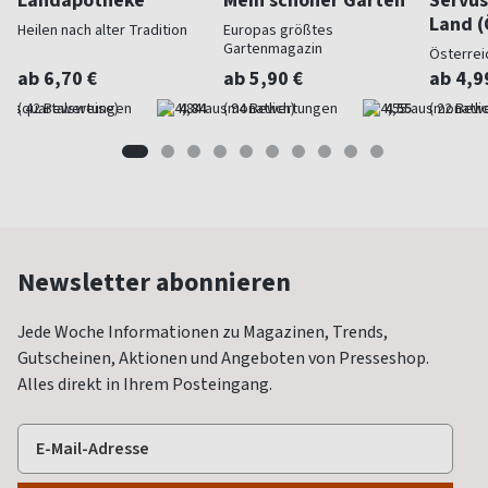
Land (
Heilen nach alter Tradition
Europas größtes
Gartenmagazin
Österrei
ab 6,70 €
ab 5,90 €
ab 4,9
(quartalsweise)
4,84
(monatlich)
4,55
(monatlic
Newsletter abonnieren
Jede Woche Informationen zu Magazinen, Trends,
Gutscheinen, Aktionen und Angeboten von Presseshop.
Alles direkt in Ihrem Posteingang.