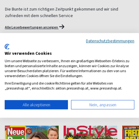
Die Bunte ist zum richtigen Zeitpunkt gekommen und wir sind
zufrieden mit dem schnellen Service
Alle Leserbewertungen anzeigen
Datenschutzbestimmungen
1 Jahr Freude schenken!
Wir verwenden Cookies
Bei einer Auswahl von über 1.800 Magazinen finden Sie das
Um unsere Webseite zu verbessern, Ihnen ein großartiges Webseiten-Erlebnis zu
richtige Geschenk für jeden.
bieten und personalisierte Inhalte anzuzeigen, können wir Cookies zur Analyse
unserer Besucherdaten platzieren. Für weitere Informationen zu den von uns
zum Geschenkabo-Finder
verwendeten Cookies öffnen Sie die Einstellungen.
Ihre Einwilligung und die cookie Richtlinie gelten für alle Websites von
„presseshop.at“, einschließlich: aktion.presseshop.at, www.presseshop.at.
Alle akzeptieren
Nein, anpassen
Weitere Unterhaltung-Magazine