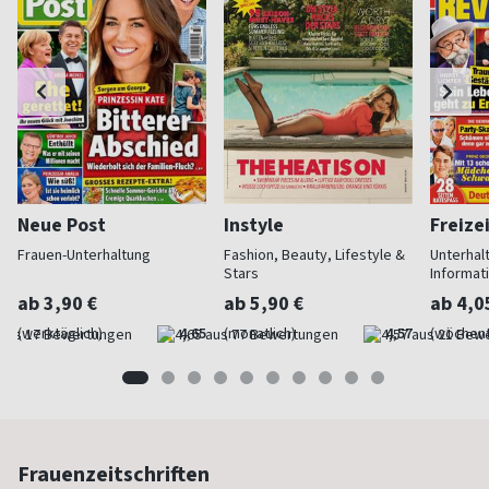
Neue Post
Instyle
Freize
Frauen-Unterhaltung
Fashion, Beauty, Lifestyle &
Unterhal
Stars
Informat
ab 3,90 €
ab 5,90 €
ab 4,0
(werktäglich)
4,65
(monatlich)
4,57
(wöchent
Frauenzeitschriften