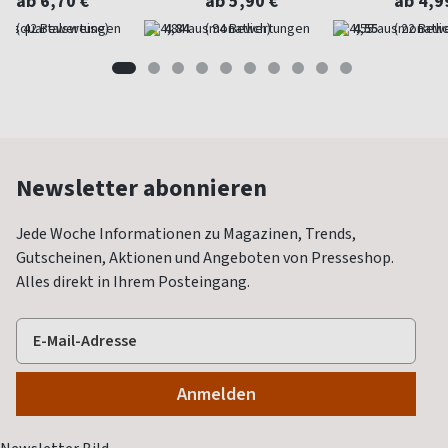
ab 6,70 €
ab 5,90 €
ab 4,9
(quartalsweise)
4,84
(monatlich)
4,55
(monatlic
Newsletter abonnieren
Jede Woche Informationen zu Magazinen, Trends,
Gutscheinen, Aktionen und Angeboten von Presseshop.
Alles direkt in Ihrem Posteingang.