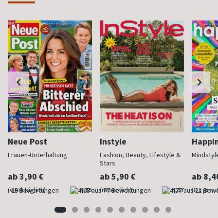
Neue Post
Instyle
Happi
Frauen-Unterhaltung
Fashion, Beauty, Lifestyle &
Mindstyl
Stars
ab 3,90 €
ab 5,90 €
ab 8,4
(werktäglich)
4,65
(monatlich)
4,57
(8 x pro 