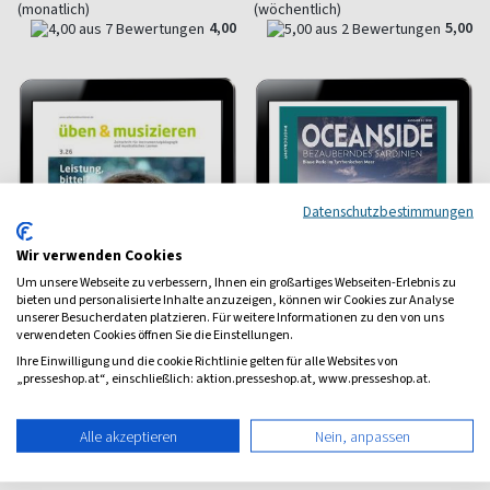
(monatlich)
(wöchentlich)
4,00
5,00
Datenschutzbestimmungen
Wir verwenden Cookies
Um unsere Webseite zu verbessern, Ihnen ein großartiges Webseiten-Erlebnis zu
bieten und personalisierte Inhalte anzuzeigen, können wir Cookies zur Analyse
unserer Besucherdaten platzieren. Für weitere Informationen zu den von uns
verwendeten Cookies öffnen Sie die Einstellungen.
Ihre Einwilligung und die cookie Richtlinie gelten für alle Websites von
„presseshop.at“, einschließlich: aktion.presseshop.at, www.presseshop.at.
Üben & Musizieren E-
Oceanside E-Paper
Paper
Küste, Fotografie, Abenteuer &
Alle akzeptieren
Nein, anpassen
Kulinarik
Alle Aspekte des
Instrumentalunterrichts
ab 7,00 €
ab 11,23 €