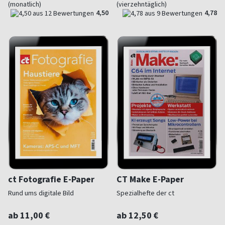
(monatlich)
(vierzehntäglich)
4,50
4,78
ct Fotografie E-Paper
CT Make E-Paper
Rund ums digitale Bild
Spezialhefte der ct
ab 11,00 €
ab 12,50 €