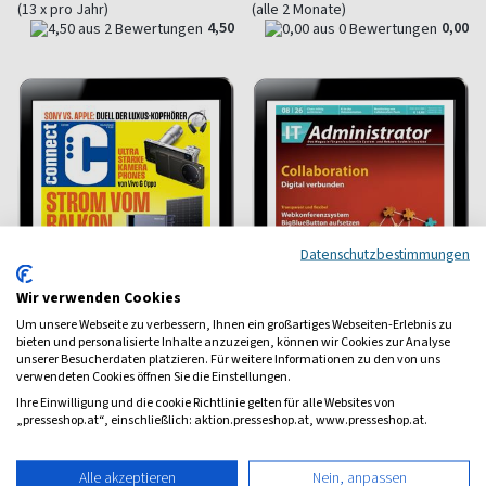
(13 x pro Jahr)
(alle 2 Monate)
4,50
0,00
Datenschutzbestimmungen
Wir verwenden Cookies
Um unsere Webseite zu verbessern, Ihnen ein großartiges Webseiten-Erlebnis zu
bieten und personalisierte Inhalte anzuzeigen, können wir Cookies zur Analyse
unserer Besucherdaten platzieren. Für weitere Informationen zu den von uns
verwendeten Cookies öffnen Sie die Einstellungen.
Connect E-Paper
IT-Administrator All
Ihre Einwilligung und die cookie Richtlinie gelten für alle Websites von
inclusive E-Paper
Smartphones und Connectivity
„presseshop.at“, einschließlich: aktion.presseshop.at, www.presseshop.at.
Für Netzwerk-Profis
ab 2,30 €
ab 14,92 €
Alle akzeptieren
Nein, anpassen