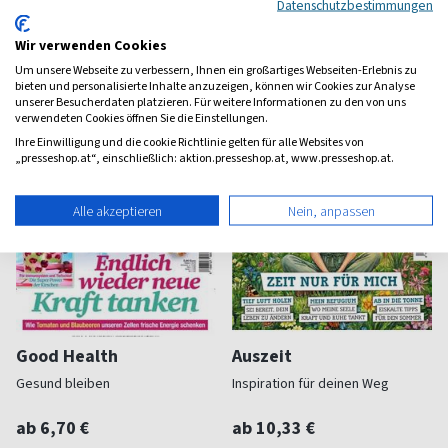
Datenschutzbestimmungen
(alle 2 Monate)
(alle 2 Monate)
4,22
4,82
Wir verwenden Cookies
Um unsere Webseite zu verbessern, Ihnen ein großartiges Webseiten-Erlebnis zu
bieten und personalisierte Inhalte anzuzeigen, können wir Cookies zur Analyse
unserer Besucherdaten platzieren. Für weitere Informationen zu den von uns
verwendeten Cookies öffnen Sie die Einstellungen.
Ihre Einwilligung und die cookie Richtlinie gelten für alle Websites von
„presseshop.at“, einschließlich: aktion.presseshop.at, www.presseshop.at.
Alle akzeptieren
Nein, anpassen
Good Health
Auszeit
Gesund bleiben
Inspiration für deinen Weg
ab 6,70 €
ab 10,33 €