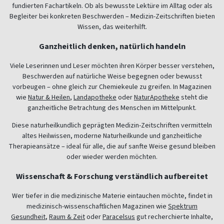
fundierten Fachartikeln. Ob als bewusste Lektüre im Alltag oder als
Begleiter bei konkreten Beschwerden – Medizin-Zeitschriften bieten
Wissen, das weiterhilft.
Ganzheitlich denken, natürlich handeln
Viele Leserinnen und Leser möchten ihren Körper besser verstehen,
Beschwerden auf natürliche Weise begegnen oder bewusst
vorbeugen – ohne gleich zur Chemiekeule zu greifen. In Magazinen
wie
Natur & Heilen
,
Landapotheke
oder
NaturApotheke
steht die
ganzheitliche Betrachtung des Menschen im Mittelpunkt.
Diese naturheilkundlich geprägten Medizin-Zeitschriften vermitteln
altes Heilwissen, moderne Naturheilkunde und ganzheitliche
Therapieansätze – ideal für alle, die auf sanfte Weise gesund bleiben
oder wieder werden möchten.
Wissenschaft & Forschung verständlich aufbereitet
Wer tiefer in die medizinische Materie eintauchen möchte, findet in
medizinisch-wissenschaftlichen Magazinen wie
Spektrum
Gesundheit
,
Raum & Zeit
oder
Paracelsus
gut recherchierte Inhalte,