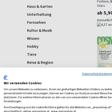
Fashion, B
Stars
Haus & Garten
ab 5,9
Unterhaltung
(monatlich
Fernsehen
Kultur & Musik
Wissen
Hobby
Tiere
Reise & Region
Sport
Datenschutzbestim
Gesundheit
Wir verwenden Cookies
Computer
Um unsere Webseite zu verbessern, Ihnen ein großartiges Webseiten-Erlebnis zu biete
personalisierte Inhalte anzuzeigen, können wir Cookies zur Analyse unserer Besuch
Politik
platzieren. Für weitere Informationen zu den von uns verwendeten Cookies öffnen Sie
Einstellungen.
Wirtschaft
Cosmop
Ihre Einwilligung und die cookie Richtlinie gelten für alle Websites von „presseshop.at“
Auto & Motorrad
Mode, Bea
einschließlich: aktion.presseshop.at, www.presseshop.at.