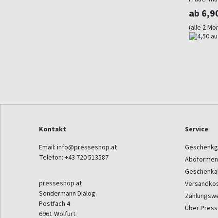
ab 6,9
(alle 2 Mo
Kontakt
Service
Email:
info@presseshop.at
Geschenkg
Telefon:
+43 720 513587
Aboformen
Geschenka
presseshop.at
Versandko
Sondermann Dialog
Zahlungsw
Postfach 4
Über Pres
6961
Wolfurt