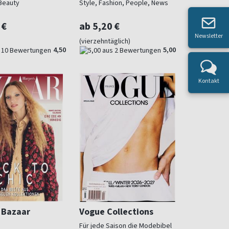
Beauty
Style, Fashion, People, News
 €
ab 5,20 €
Newsletter
(vierzehntäglich)
4,50
5,00
Kontakt
 Bazaar
Vogue Collections
Für jede Saison die Modebibel