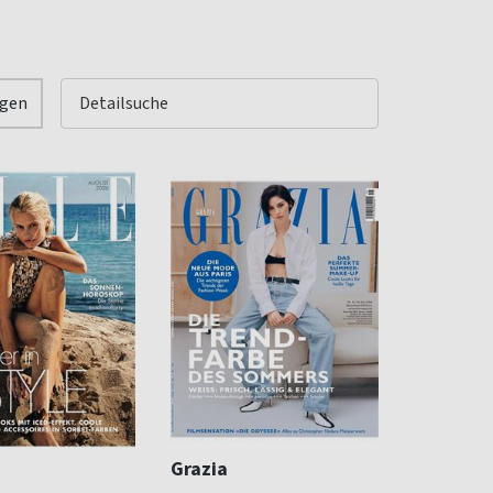
igen
Grazia