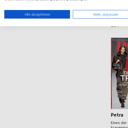
Männer
ab 6,1
Alle akzeptieren
Nein, anpassen
Rätsel
(10 x pro 
Petra
Eines der
Frauenma