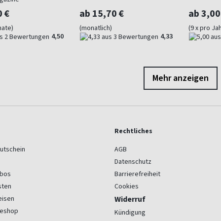
0 €
ab 15,70 €
ab 3,00
nate)
(monatlich)
(9 x pro Jah
4,50
4,33
Mehr anzeigen
Rechtliches
utschein
AGB
Datenschutz
bos
Barrierefreiheit
sten
Cookies
eisen
Widerruf
seshop
Kündigung