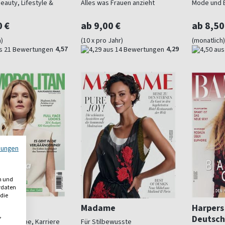
eauty, Lifestyle &
Alles was Frauen anzieht
Mode und 
0 €
ab 9,00 €
ab 8,50
)
(10 x pro Jahr)
(monatlich)
4,57
4,29
mungen
n und
erdaten
 die
olitan
Madame
Harpers
,
Deutsch
uty, Liebe, Karriere
Für Stilbewusste