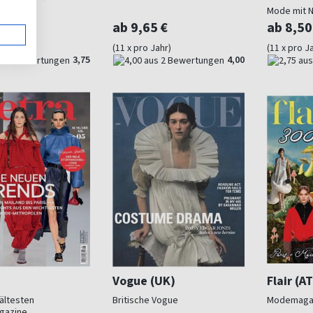
Mode mit N
0 €
ab 9,65 €
ab 8,50
Jahr)
(11 x pro Jahr)
(11 x pro J
3,75
4,00
Vogue (UK)
Flair (AT
 ältesten
Britische Vogue
Modemagaz
gazine