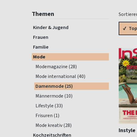
Themen
Sortiere
Kinder & Jugend
Top
Frauen
Familie
Mode
Modemagazine (28)
Mode international (40)
Damenmode (25)
Männermode (10)
Lifestyle (33)
Frisuren (1)
Mode kreativ (28)
Instyle
Kochzeitschriften