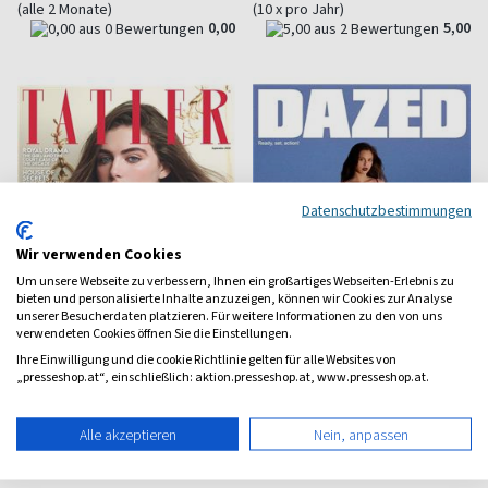
(alle 2 Monate)
(10 x pro Jahr)
0,00
5,00
Datenschutzbestimmungen
Wir verwenden Cookies
Um unsere Webseite zu verbessern, Ihnen ein großartiges Webseiten-Erlebnis zu
bieten und personalisierte Inhalte anzuzeigen, können wir Cookies zur Analyse
unserer Besucherdaten platzieren. Für weitere Informationen zu den von uns
verwendeten Cookies öffnen Sie die Einstellungen.
Ihre Einwilligung und die cookie Richtlinie gelten für alle Websites von
„presseshop.at“, einschließlich: aktion.presseshop.at, www.presseshop.at.
Tatler (UK)
Dazed & Confused
Lifestyle im englischen Stil
Britischer Lifestyle
Alle akzeptieren
Nein, anpassen
ab 14,70 €
ab 15,70 €