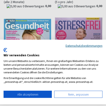
(alle 2 Monate)
(5 x pro Jahr)
0,00
0,00
Datenschutzbestimmungen
Wir verwenden Cookies
Um unsere Webseite zu verbessern, Ihnen ein großartiges Webseiten-Erlebnis zu
bieten und personalisierte Inhalte anzuzeigen, können wir Cookies zur Analyse
unserer Besucherdaten platzieren. Für weitere Informationen zu den von uns
verwendeten Cookies öffnen Sie die Einstellungen.
Ihre Einwilligung und die cookie Richtlinie gelten für alle Websites von
„presseshop.at“, einschließlich: aktion.presseshop.at, www.presseshop.at.
HörZu Gesundheit
FIT & GESUND
Alles Wissen über Körper und
Der Ratgeber für Ernährung,
Alle akzeptieren
Nein, anpassen
Seele
Training und Lifestyle
ab 5,40 €
ab 11,00 €