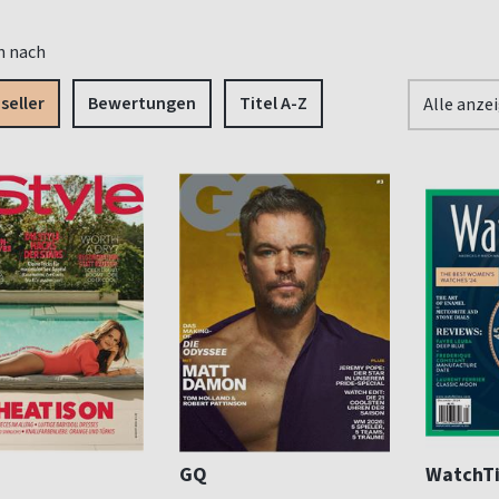
n nach
seller
Bewertungen
Titel A-Z
Alle anze
GQ
WatchT