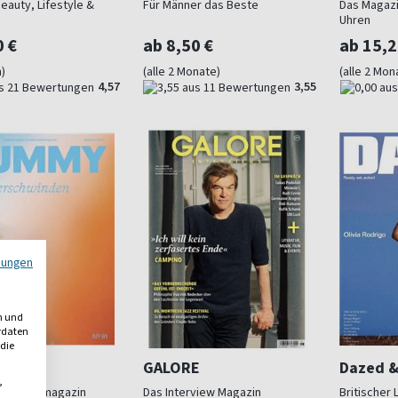
eauty, Lifestyle &
Für Männer das Beste
Das Magazi
Uhren
0 €
ab 8,50 €
ab 15,2
)
(alle 2 Monate)
(alle 2 Mon
4,57
3,55
mungen
n und
erdaten
 die
GALORE
Dazed &
,
lschaftsmagazin
Das Interview Magazin
Britischer 