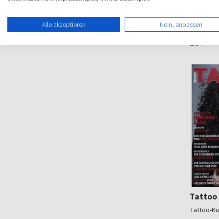
Männer
ab 9,0
Alle akzeptieren
Nein, anpassen
Rätsel
(quartals
Tattoo 
Tattoo-Ku