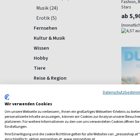
Fashion, B
Stars
Musik (24)
ab 5,9
Erotik (5)
(monatlich
Fernsehen
Kultur & Musik
Wissen
Hobby
Tiere
Reise & Region
Sport
Datenschutzbestim
Gesundheit
Wir verwenden Cookies
Computer
Um unsere Webseite zu verbessern, Ihnen ein großartiges Webseiten-Erlebnis zu biete
personalisierte Inhalte anzuzeigen, können wir Cookies zur Analyse unserer Besuch
Politik
platzieren. Für weitere Informationen zu den von uns verwendeten Cookies öffnen Sie
Einstellungen.
Wirtschaft
Dummy
Ihre Einwilligung und die cookie Richtlinie gelten für alle Websites von „presseshop.at“
Auto & Motorrad
Das Gesel
einschließlich: aktion.presseshop.at, www.presseshop.at.