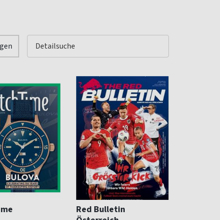
igen
ime
Red Bulletin
Österreich