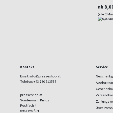
ab 8,0
(alle 2 Mo
Kontakt
Service
Email:
info@presseshop.at
Geschenkg
Telefon:
+43 720 513587
Aboformen
Geschenka
presseshop.at
Versandko
Sondermann Dialog
Zahlungsw
Postfach 4
Über Pres
6961
Wolfurt