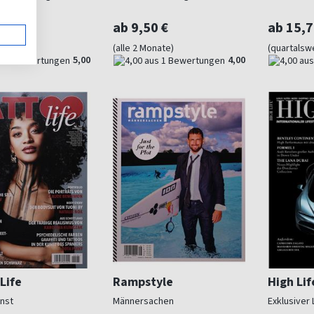
0 €
ab 9,50 €
ab 15,7
weise)
(alle 2 Monate)
(quartalsw
5,00
4,00
Life
Rampstyle
High Lif
nst
Männersachen
Exklusiver 