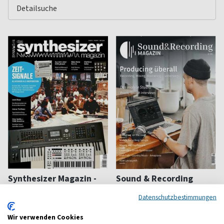
Synthesizer Magazin -
Sound & Recording
SynMag
Songs aufnehmen
Datenschutzbestimmungen
Synthesizer Magazin
ab 9,98 €
ab 15,45 €
Wir verwenden Cookies