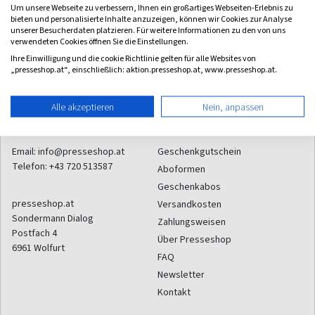
(alle 2 Monate)
(quartalsweise)
Um unsere Webseite zu verbessern, Ihnen ein großartiges Webseiten-Erlebnis zu
4,33
4,00
bieten und personalisierte Inhalte anzuzeigen, können wir Cookies zur Analyse
unserer Besucherdaten platzieren. Für weitere Informationen zu den von uns
verwendeten Cookies öffnen Sie die Einstellungen.
Ihre Einwilligung und die cookie Richtlinie gelten für alle Websites von
„presseshop.at“, einschließlich: aktion.presseshop.at, www.presseshop.at.
Alle akzeptieren
Nein, anpassen
Kontakt
Service
Email:
info@presseshop.at
Geschenkgutschein
Telefon:
+43 720 513587
Aboformen
Geschenkabos
presseshop.at
Versandkosten
Sondermann Dialog
Zahlungsweisen
Postfach 4
Über Presseshop
6961
Wolfurt
FAQ
Newsletter
Kontakt