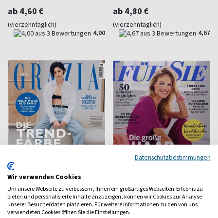
ab 4,60 €
ab 4,80 €
(vierzehntäglich)
(vierzehntäglich)
4,00
4,67
Datenschutzbestimmungen
Wir verwenden Cookies
Um unsere Webseite zu verbessern, Ihnen ein großartiges Webseiten-Erlebnis zu
Grazia
Für Sie
bieten und personalisierte Inhalte anzuzeigen, können wir Cookies zur Analyse
unserer Besucherdaten platzieren. Für weitere Informationen zu den von uns
Style, Fashion, People, News
Zeitschrift für die Frau
verwendeten Cookies öffnen Sie die Einstellungen.