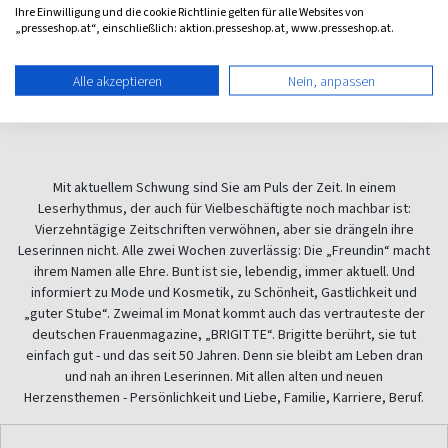
Ihre Einwilligung und die cookie Richtlinie gelten für alle Websites von
ab 5,20 €
ab 4,90 €
„presseshop.at“, einschließlich: aktion.presseshop.at, www.presseshop.at.
(vierzehntäglich)
(vierzehntäglich)
5,00
4,46
Alle akzeptieren
Nein, anpassen
Mit aktuellem Schwung sind Sie am Puls der Zeit. In einem
Leserhythmus, der auch für Vielbeschäftigte noch machbar ist:
Vierzehntägige Zeitschriften verwöhnen, aber sie drängeln ihre
Leserinnen nicht. Alle zwei Wochen zuverlässig: Die „Freundin“ macht
ihrem Namen alle Ehre. Bunt ist sie, lebendig, immer aktuell. Und
informiert zu Mode und Kosmetik, zu Schönheit, Gastlichkeit und
„guter Stube“. Zweimal im Monat kommt auch das vertrauteste der
deutschen Frauenmagazine,
„BRIGITTE“. Brigitte berührt, sie tut
einfach gut - und das seit 50 Jahren. Denn sie bleibt am Leben dran
und nah an ihren Leserinnen. Mit allen alten und neuen
Herzensthemen - Persönlichkeit und Liebe, Familie, Karriere, Beruf.