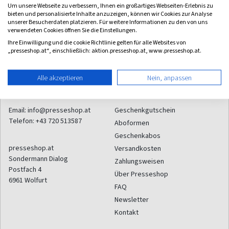
(quartalsweise)
Um unsere Webseite zu verbessern, Ihnen ein großartiges Webseiten-Erlebnis zu
0,00
bieten und personalisierte Inhalte anzuzeigen, können wir Cookies zur Analyse
unserer Besucherdaten platzieren. Für weitere Informationen zu den von uns
verwendeten Cookies öffnen Sie die Einstellungen.
Ihre Einwilligung und die cookie Richtlinie gelten für alle Websites von
„presseshop.at“, einschließlich: aktion.presseshop.at, www.presseshop.at.
Alle akzeptieren
Nein, anpassen
Kontakt
Service
Email:
info@presseshop.at
Geschenkgutschein
Telefon:
+43 720 513587
Aboformen
Geschenkabos
presseshop.at
Versandkosten
Sondermann Dialog
Zahlungsweisen
Postfach 4
Über Presseshop
6961
Wolfurt
FAQ
Newsletter
Kontakt