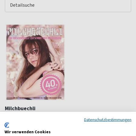
Milchbuechli
Magazin zu falschsexuellen
Datenschutzbestimmungen
Welten
ab 9,28 €
Wir verwenden Cookies