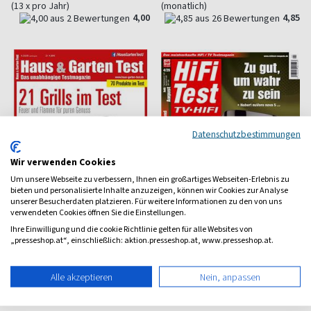
(13 x pro Jahr)
(monatlich)
4,00
4,85
Datenschutzbestimmungen
Wir verwenden Cookies
Um unsere Webseite zu verbessern, Ihnen ein großartiges Webseiten-Erlebnis zu
bieten und personalisierte Inhalte anzuzeigen, können wir Cookies zur Analyse
unserer Besucherdaten platzieren. Für weitere Informationen zu den von uns
verwendeten Cookies öffnen Sie die Einstellungen.
Ihre Einwilligung und die cookie Richtlinie gelten für alle Websites von
„presseshop.at“, einschließlich: aktion.presseshop.at, www.presseshop.at.
Haus & Garten Test
HiFi Test
Unabhängiges Test-Magazin
HiFi - Video - TV: Leicht
Alle akzeptieren
Nein, anpassen
verständlich
ab 5,82 €
ab 7,33 €