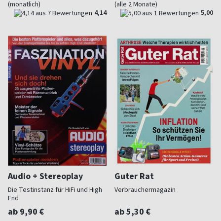
(monatlich)
(alle 2 Monate)
4,14
5,00
Audio + Stereoplay
Guter Rat
Die Testinstanz für HiFi und High
Verbrauchermagazin
End
ab 9,90 €
ab 5,30 €