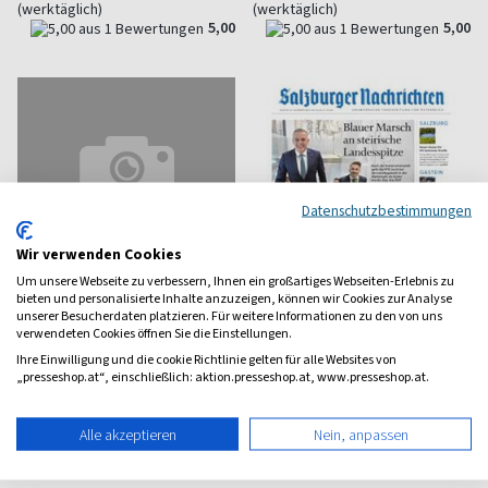
(werktäglich)
(werktäglich)
5,00
5,00
Datenschutzbestimmungen
Wir verwenden Cookies
Um unsere Webseite zu verbessern, Ihnen ein großartiges Webseiten-Erlebnis zu
bieten und personalisierte Inhalte anzuzeigen, können wir Cookies zur Analyse
unserer Besucherdaten platzieren. Für weitere Informationen zu den von uns
verwendeten Cookies öffnen Sie die Einstellungen.
Ihre Einwilligung und die cookie Richtlinie gelten für alle Websites von
„presseshop.at“, einschließlich: aktion.presseshop.at, www.presseshop.at.
Österreich Samstag
Salzburger Nachrichten
Samstagsausgabe
Tageszeitung für Salzburg
Alle akzeptieren
Nein, anpassen
ab 1,59 €
ab 2,03 €