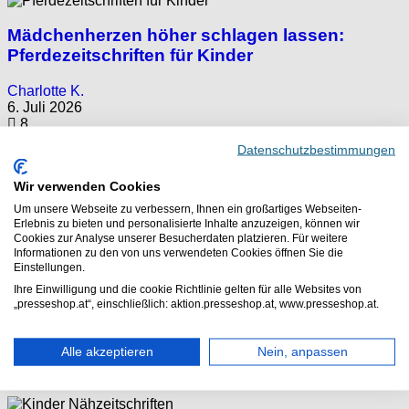
Mädchenherzen höher schlagen lassen:
Pferdezeitschriften für Kinder
Charlotte K.
6. Juli 2026
8
Datenschutzbestimmungen
Von einer unausgesprochenen Gesetzmäßigkeit zu
sprechen, wäre wohl etwas übertrieben. Aber es wird wohl...
Wir verwenden Cookies
Um unsere Webseite zu verbessern, Ihnen ein großartiges Webseiten-
Erlebnis zu bieten und personalisierte Inhalte anzuzeigen, können wir
Fußballzeitschriften für Kinder: die besten
Cookies zur Analyse unserer Besucherdaten platzieren. Für weitere
Informationen zu den von uns verwendeten Cookies öffnen Sie die
Magazine für junge Sport-Fans
Einstellungen.
Ihre Einwilligung und die cookie Richtlinie gelten für alle Websites von
Daniel P.
„presseshop.at“, einschließlich: aktion.presseshop.at, www.presseshop.at.
8. Mai 2026
6
Alle akzeptieren
Nein, anpassen
Fußballzeitschriften für Kinder gehören für viele Jungs (und
auch einige Mädchen) zur wichtigsten...