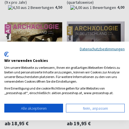
(9 x pro Jahr)
(quartalsweise)
4,50
4,00
Datenschutzbestimmungen
Wir verwenden Cookies
Um unsere Webseite zu verbessern, Ihnen ein großartiges Webseiten-Erlebnis zu
bieten und personalisierte Inhalte anzuzeigen, können wir Cookies zur Analyse
unserer Besucherdaten platzieren. Für weitere Informationen zu den von uns
verwendeten Cookies öffnen Sie die Einstellungen.
Ihre Einwilligung und die cookie Richtlinie gelten für alle Websites von
„presseshop.at“, einschließlich: aktion.presseshop.at, www.presseshop.at.
Archäologie in
Archäologie in
Alle akzeptieren
Nein, anpassen
Deutschland Grüfte in
Deutschland Körperkult
der Krise Sonderheft
Sonderheft
ab 18,95 €
ab 19,95 €