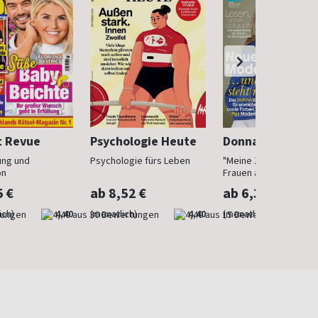
t Revue
Psychologie Heute
Donna
ung und
Psychologie fürs Leben
"Meine Zeit ist jetzt": 
on
Frauen ab 40
5 €
ab 8,52 €
ab 6,30 €
ich)
4,40
(monatlich)
4,40
(monatlich)