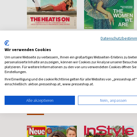
Instyle
Vogue
Datenschutzbestim
People,
Fashion, Beauty, Lifestyle
Alles was Frauen anzieht
& Stars
Wir verwenden Cookies
ab 5,90 €
ab 9,00 €
Um unsere Webseite zu verbessern, Ihnen ein großartiges Webseiten-Erlebnis zu biete
personalisierte Inhalte anzuzeigen, können wir Cookies zur Analyse unserer Besuch
)
5,00
(monatlich)
4,57
(10 x pro Jahr)
4,29
platzieren. Für weitere Informationen zu den von uns verwendeten Cookies öffnen Sie
Einstellungen.
Ihre Einwilligung und die cookie Richtlinie gelten für alle Websites von „presseshop.at“
einschließlich: aktion.presseshop.at, www.presseshop.at.
Alle akzeptieren
Nein, anpassen
Frauenzeitschriften