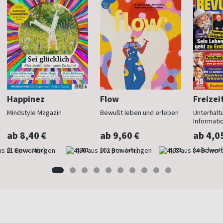
Happinez
Flow
Freizei
Mindstyle Magazin
Bewußt leben und erleben
Unterhalt
Informati
ab 8,40 €
ab 9,60 €
ab 4,0
(8 x pro Jahr)
4,80
(8 x pro Jahr)
4,63
(wöchentl