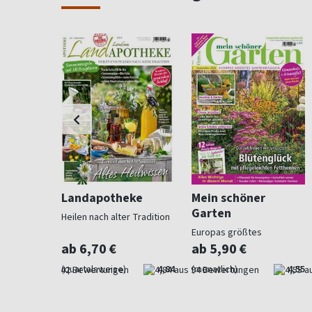
ohnen
Landapotheke
Mein schöner
Garten
Heilen nach alter Tradition
für
Europas größtes
Gartenmagazin
ab 6,70 €
ab 5,90 €
4,57
(quartalsweise)
4,84
(monatlich)
4,55