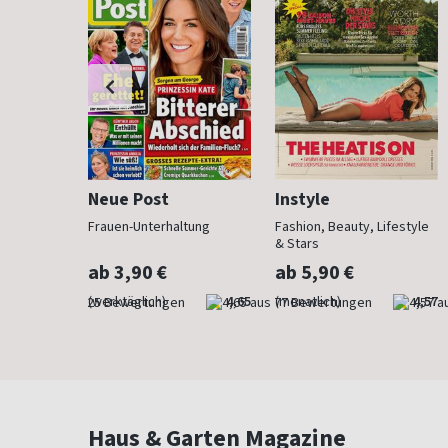
Neue Post
Instyle
der Mode
Frauen-Unterhaltung
Fashion, Beauty, Lifestyle
& Stars
ab 3,90 €
ab 5,90 €
4,76
(werktäglich)
4,65
(monatlich)
4,57
Haus & Garten Magazine