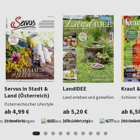
Servus in Stadt &
LandIDEE
Kraut 
Land (Österreich)
Land erleben und genießen
Schöner. 
Österreichischer Lifestyle
ab 4,99 €
ab 5,20 €
ab 6,5
(monatlich)
4,62
(alle 2 Monate)
4,77
(monatlich