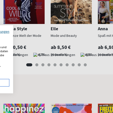
Burda Style
Elle
Anna
mungen
Die ganze Welt der Mode
Mode und Beauty
Spaß mit 
ab 10,50 €
ab 8,50 €
ab 6,8
n und
erdaten
(monatlich)
4,76
(monatlich)
4,50
(monatlich
 die
,