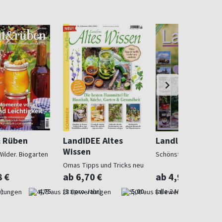
& Rüben
LandIDEE Altes
Landlust
Wissen
Wilder. Biogarten
Schönstes Landleben
Omas Tipps und Tricks neu
entdeckt
8 €
ab 6,70 €
ab 4,97 €
)
4,75
(3 x pro Jahr)
5,00
(alle 2 Monate)