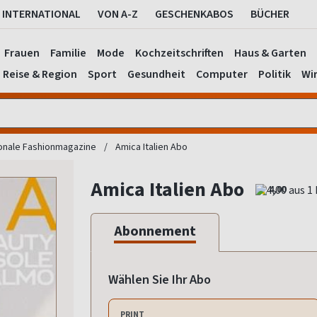
INTERNATIONAL
VON A-Z
GESCHENKABOS
BÜCHER
Frauen
Familie
Mode
Kochzeitschriften
Haus & Garten
Reise & Region
Sport
Gesundheit
Computer
Politik
Wir
ionale Fashionmagazine
Amica Italien Abo
Amica Italien Abo
4,00
Abonnement
Wählen Sie Ihr Abo
PRINT