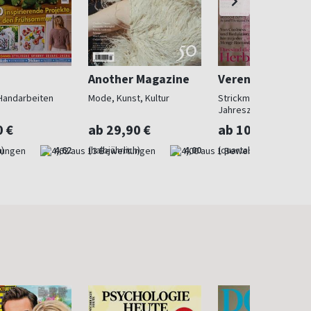
Another Magazine
Verena Stricktr
Handarbeiten
Mode, Kunst, Kultur
Strickmode für 4
Jahreszeiten
0 €
ab 29,90 €
ab 10,10 €
)
4,62
(halbjährlich)
4,00
(quartalsweise)