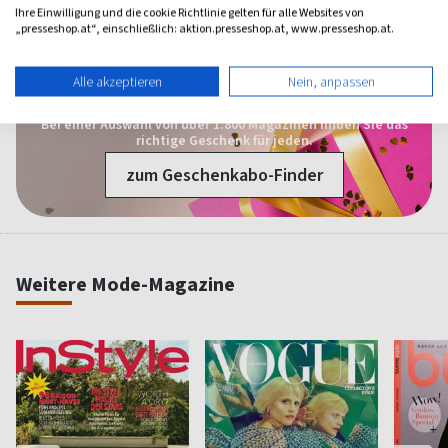
Leserbewertungen
Bewertung verfassen
Ihre Einwilligung und die cookie Richtlinie gelten für alle Websites von
„presseshop.at“, einschließlich: aktion.presseshop.at, www.presseshop.at.
Alle akzeptieren
Nein, anpassen
1 Jahr Freude schenken!
Bei einer Auswahl von über 1.800 Magazinen finden Sie das
richtige Geschenk für jeden.
zum Geschenkabo-Finder
Weitere Mode-Magazine