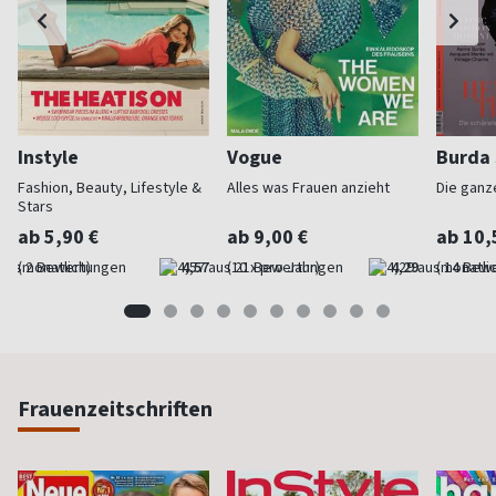
Instyle
Vogue
Burda 
Fashion, Beauty, Lifestyle &
Alles was Frauen anzieht
Die ganz
Stars
ab 5,90 €
ab 9,00 €
ab 10,
(monatlich)
4,57
(10 x pro Jahr)
4,29
(monatlic
Frauenzeitschriften