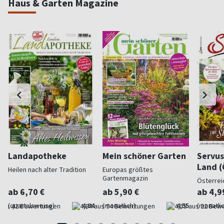
Haus & Garten Magazine
Landapotheke
Mein schöner Garten
Servus
Land (
Heilen nach alter Tradition
Europas größtes
Gartenmagazin
Österrei
ab 6,70 €
ab 5,90 €
ab 4,9
(quartalsweise)
4,84
(monatlich)
4,55
(monatlic