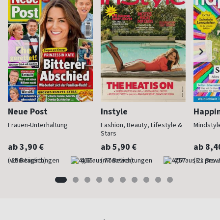
Neue Post
Instyle
Happi
Frauen-Unterhaltung
Fashion, Beauty, Lifestyle &
Mindstyl
Stars
ab 3,90 €
ab 5,90 €
ab 8,4
(werktäglich)
4,65
(monatlich)
4,57
(8 x pro 