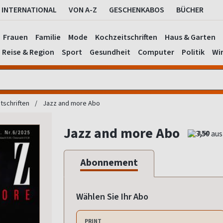
INTERNATIONAL
VON A-Z
GESCHENKABOS
BÜCHER
Frauen
Familie
Mode
Kochzeitschriften
Haus & Garten
Reise & Region
Sport
Gesundheit
Computer
Politik
Wir
tschriften
Jazz and more Abo
Jazz and more Abo
3,50
Abonnement
Wählen Sie Ihr Abo
PRINT