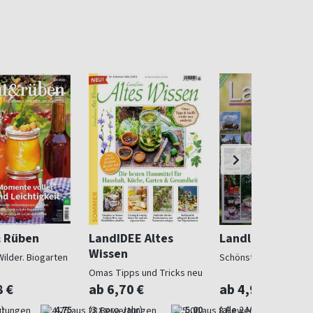
& Rüben
LandIDEE Altes
Landlust
Wissen
Wilder. Biogarten
Schönstes Landleben
Omas Tipps und Tricks neu
entdeckt
8 €
ab 6,70 €
ab 4,97 €
)
4,75
(3 x pro Jahr)
5,00
(alle 2 Monate)