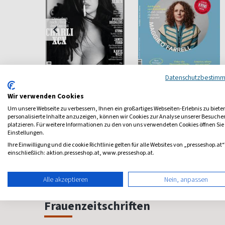
Datenschutzbestim
ass
Rolling Stone
Buchkultur
Wir verwenden Cookies
nmagazin
Rock- und Popkultur
Österreichisches
Buchmagazin
Um unsere Webseite zu verbessern, Ihnen ein großartiges Webseiten-Erlebnis zu biete
personalisierte Inhalte anzuzeigen, können wir Cookies zur Analyse unserer Besuch
ab 10,70 €
ab 8,00 €
platzieren. Für weitere Informationen zu den von uns verwendeten Cookies öffnen Sie
Einstellungen.
4,80
(monatlich)
4,50
(alle 2 Monate)
4,50
Ihre Einwilligung und die cookie Richtlinie gelten für alle Websites von „presseshop.at“
einschließlich: aktion.presseshop.at, www.presseshop.at.
Alle akzeptieren
Nein, anpassen
Frauenzeitschriften