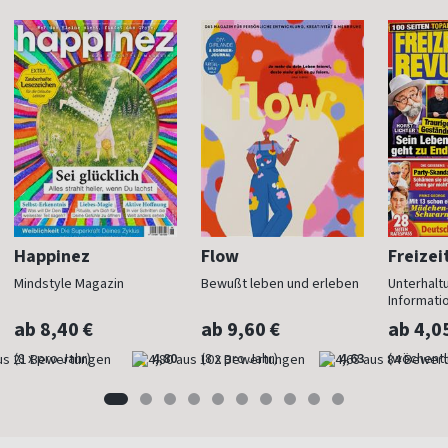
Happinez
Flow
Freizei
Mindstyle Magazin
Bewußt leben und erleben
Unterhalt
Informati
ab 8,40 €
ab 9,60 €
ab 4,0
(8 x pro Jahr)
4,80
(8 x pro Jahr)
4,63
(wöchentl