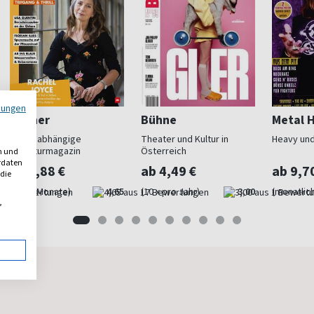
mungen
Bücher
Bühne
Metal 
Das unabhängige
Theater und Kultur in
Heavy und
Literaturmagazin
Österreich
n und
erdaten
ab 7,88 €
ab 4,49 €
ab 9,7
 die
(alle 2 Monate)
4,65
(10 x pro Jahr)
3,00
(monatlich
,