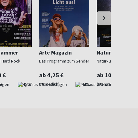
Hammer
Arte Magazin
Naturfoto
 Hard Rock
Das Programm zum Sender
Natur- und Tierfotogra
0 €
ab 4,25 €
ab 10,00 €
)
4,67
(monatlich)
4,43
(monatlich)