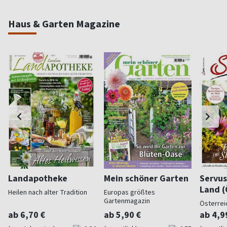
Haus & Garten Magazine
Landapotheke
Mein schöner Garten
Servus
Land (
Heilen nach alter Tradition
Europas größtes
Gartenmagazin
Österrei
ab 6,70 €
ab 5,90 €
ab 4,9