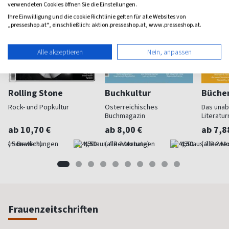
verwendeten Cookies öffnen Sie die Einstellungen.
Ihre Einwilligung und die cookie Richtlinie gelten für alle Websites von
„presseshop.at“, einschließlich: aktion.presseshop.at, www.presseshop.at.
Alle akzeptieren
Nein, anpassen
Rolling Stone
Buchkultur
Büche
Rock- und Popkultur
Österreichisches
Das una
Buchmagazin
Literatu
ab 10,70 €
ab 8,00 €
ab 7,8
(monatlich)
4,50
(alle 2 Monate)
4,50
(alle 2 M
Frauenzeitschriften