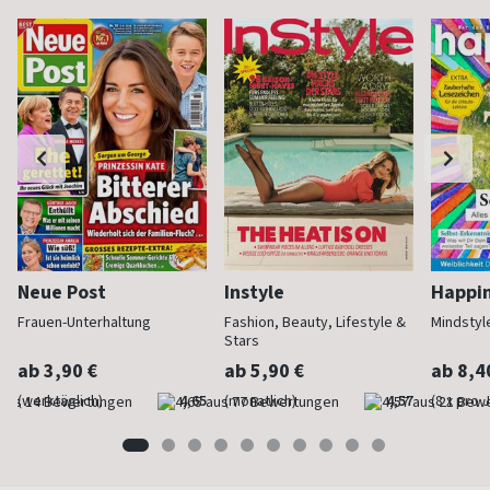
Neue Post
Instyle
Happi
Frauen-Unterhaltung
Fashion, Beauty, Lifestyle &
Mindstyl
Stars
ab 3,90 €
ab 5,90 €
ab 8,4
(werktäglich)
4,65
(monatlich)
4,57
(8 x pro 