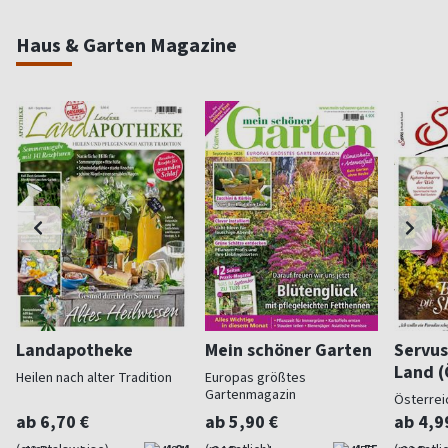
Haus & Garten Magazine
Landapotheke
Mein schöner Garten
Servus
Land (
Heilen nach alter Tradition
Europas größtes
Gartenmagazin
Österrei
ab 6,70 €
ab 5,90 €
ab 4,9