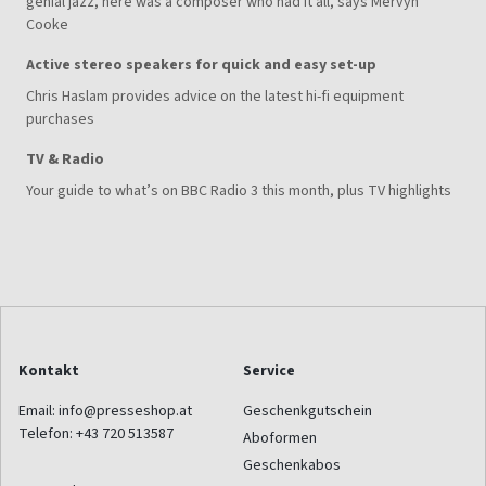
genial jazz, here was a composer who had it all, says Mervyn
Cooke
Active stereo speakers for quick and easy set-up
Chris Haslam provides advice on the latest hi-fi equipment
purchases
TV & Radio
Your guide to what’s on BBC Radio 3 this month, plus TV highlights
Kontakt
Service
Email:
info@presseshop.at
Geschenkgutschein
Telefon:
+43 720 513587
Aboformen
Geschenkabos