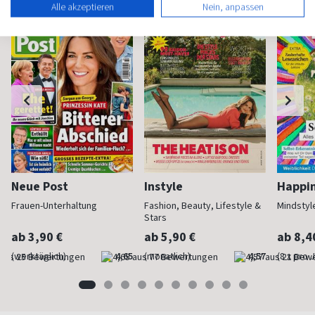
Alle akzeptieren
Nein, anpassen
Neue Post
Instyle
Happi
Frauen-Unterhaltung
Fashion, Beauty, Lifestyle &
Mindstyl
Stars
ab 3,90 €
ab 5,90 €
ab 8,4
(werktäglich)
4,65
(monatlich)
4,57
(8 x pro 