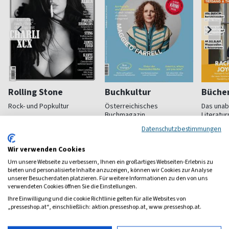
Rolling Stone
Buchkultur
Büche
Rock- und Popkultur
Österreichisches
Das una
Buchmagazin
Literatu
ab 10,70 €
ab 8,00 €
ab 7,8
Datenschutzbestimmungen
(monatlich)
4,50
(alle 2 Monate)
4,50
(alle 2 M
Wir verwenden Cookies
Um unsere Webseite zu verbessern, Ihnen ein großartiges Webseiten-Erlebnis zu
bieten und personalisierte Inhalte anzuzeigen, können wir Cookies zur Analyse
unserer Besucherdaten platzieren. Für weitere Informationen zu den von uns
verwendeten Cookies öffnen Sie die Einstellungen.
Ihre Einwilligung und die cookie Richtlinie gelten für alle Websites von
Frauenzeitschriften
„presseshop.at“, einschließlich: aktion.presseshop.at, www.presseshop.at.