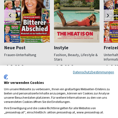
Neue Post
Instyle
Freize
Frauen-Unterhaltung
Fashion, Beauty, Lifestyle &
Unterhal
Stars
Informat
ab 3,90 €
ab 5,90 €
ab 4,0
Datenschutzbestimmungen
(werktäglich)
4,65
(monatlich)
4,57
(wöchent
Wir verwenden Cookies
Um unsere Webseite zu verbessern, Ihnen ein großartiges Webseiten-Erlebnis zu
bieten und personalisierte Inhalte anzuzeigen, können wir Cookies zur Analyse
unserer Besucherdaten platzieren. Für weitere Informationen zu den von uns
verwendeten Cookies öffnen Sie die Einstellungen.
Frauenzeitschriften
Ihre Einwilligung und die cookie Richtlinie gelten für alle Websites von
„presseshop.at“, einschließlich: aktion.presseshop.at, www.presseshop.at.