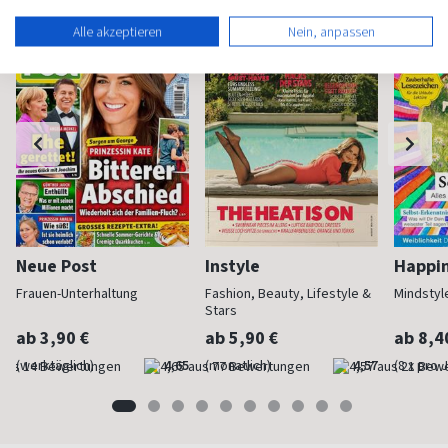
Alle akzeptieren
Nein, anpassen
Neue Post
Instyle
Happi
Frauen-Unterhaltung
Fashion, Beauty, Lifestyle &
Mindstyl
Stars
ab 3,90 €
ab 5,90 €
ab 8,4
(werktäglich)
4,65
(monatlich)
4,57
(8 x pro 