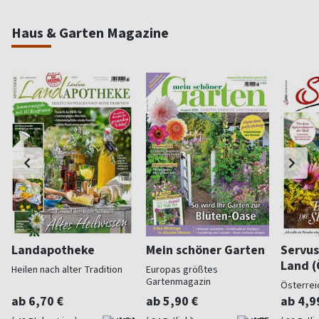
Haus & Garten Magazine
Landapotheke
Mein schöner Garten
Servus
Land (
Heilen nach alter Tradition
Europas größtes
Gartenmagazin
Österrei
ab 6,70 €
ab 5,90 €
ab 4,9