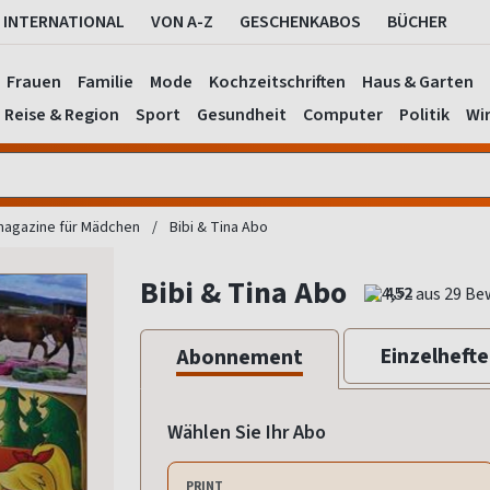
INTERNATIONAL
VON A-Z
GESCHENKABOS
BÜCHER
Frauen
Familie
Mode
Kochzeitschriften
Haus & Garten
Reise & Region
Sport
Gesundheit
Computer
Politik
Wir
agazine für Mädchen
Bibi & Tina Abo
Bibi & Tina Abo
4,52
Einzelhefte
Abonnement
Wählen Sie Ihr Abo
PRINT