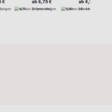
8 €
ab 6,70 €
ab 4,97 €
)
4,75
(3 x pro Jahr)
5,00
(alle 2 Monate)