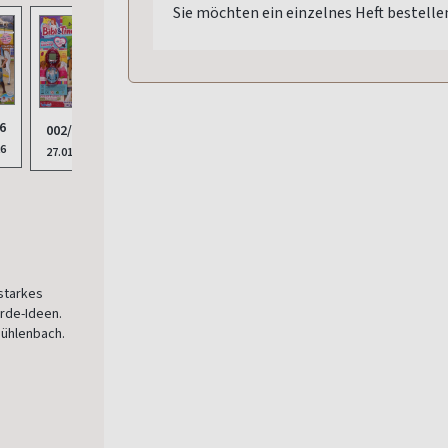
Sie möchten ein einzelnes Heft bestelle
6
001/2026
008/2025
002/2026
009/2025
26
16.12.2025
16.09.2025
27.01.2026
04.11.2025
starkes
erde-Ideen.
Mühlenbach.