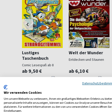
Lustiges
Welt der Wunder
Taschenbuch
ndliche
Entdecken und Staunen
Comic Lesespaß ab 8
ab 9,50 €
ab 6,10 €
4,53
(13 x pro Jahr)
4,71
(monatlich)
4,68
Datenschutzbestim
Wir verwenden Cookies
Um unsere Webseite zu verbessern, Ihnen ein großartiges Webseiten-Erlebnis zu biete
personalisierte Inhalte anzuzeigen, können wir Cookies zur Analyse unserer Besuch
platzieren. Für weitere Informationen zu den von uns verwendeten Cookies öffnen Sie
Einstellungen.