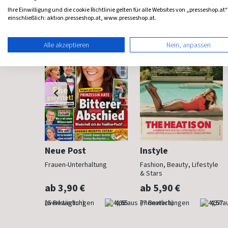
Frauenzeitschriften
Ihre Einwilligung und die cookie Richtlinie gelten für alle Websites von „presseshop.at“
einschließlich: aktion.presseshop.at, www.presseshop.at.
Alle akzeptieren
Nein, anpassen
Neue Post
Instyle
der Mode
Frauen-Unterhaltung
Fashion, Beauty, Lifestyle
& Stars
ab 3,90 €
ab 5,90 €
4,76
(werktäglich)
4,65
(monatlich)
4,57