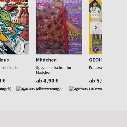
Maus
Mädchen
GEOlino Mini
 Lehrreiches
Spezialzeitschrift für
Erstleser ab 5
Mädchen
0 €
ab 4,90 €
ab 5,90 €
äglich)
4,48
(alle 2 Monate)
4,57
(15 x pro Jahr)