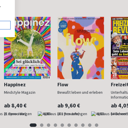
,
Happinez
Flow
Freizei
Mindstyle Magazin
Bewußt leben und erleben
Unterhalt
Informati
ab 8,40 €
ab 9,60 €
ab 4,0
(8 x pro Jahr)
4,80
(8 x pro Jahr)
4,63
(wöchentl