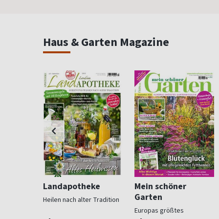
Haus & Garten Magazine
ohnen
Landapotheke
Mein schöner
Garten
Heilen nach alter Tradition
für
Europas größtes
Gartenmagazin