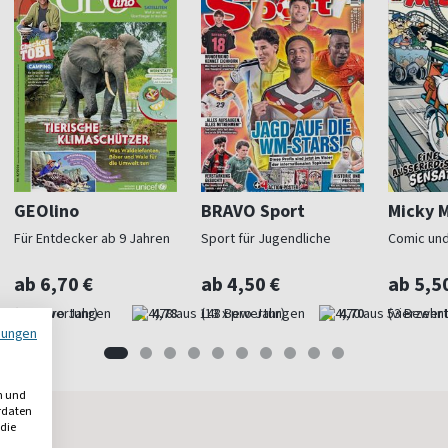
GEOlino
BRAVO Sport
Micky 
Für Entdecker ab 9 Jahren
Sport für Jugendliche
Comic und
ab 6,70 €
ab 4,50 €
ab 5,5
(15 x pro Jahr)
4,78
(13 x pro Jahr)
4,70
(vierzehnt
mungen
n und
erdaten
 die