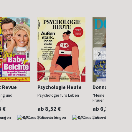
t Revue
Psychologie Heute
Donna
ung und
Psychologie fürs Leben
"Meine Zeit ist jetzt": 
on
Frauen ab 40
5 €
ab 8,52 €
ab 6,30 €
ich)
4,40
(monatlich)
4,40
(monatlich)