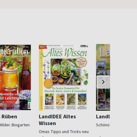
& Rüben
LandIDEE Altes
Landlust
Wissen
Wilder. Biogarten
Schönstes Landleben
Omas Tipps und Tricks neu
entdeckt