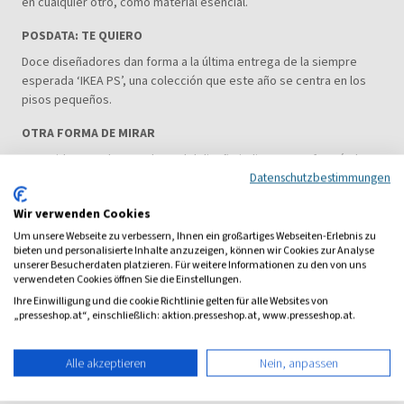
en cualquier otro, como material esencial.
POSDATA: TE QUIERO
Doce diseñadores dan forma a la última entrega de la siempre
esperada ‘IKEA PS’, una colección que este año se centra en los
pisos pequeños.
OTRA FORMA DE MIRAR
Conocida como la gran dama del diseño italiano, transformó el
Datenschutzbestimmungen
gusto doméstico del siglo XX introduciendo la estética
ESCANDINAVA y NORTEAMERICANA en el país y convirtiendo su
Wir verwenden Cookies
propia editora en su modo de vida.
Um unsere Webseite zu verbessern, Ihnen ein großartiges Webseiten-Erlebnis zu
Una fórmula magistral
bieten und personalisierte Inhalte anzuzeigen, können wir Cookies zur Analyse
unserer Besucherdaten platzieren. Für weitere Informationen zu den von uns
Diseño, mucha resistencia y, sobre todo, sostenibilidad
verwendeten Cookies öffnen Sie die Einstellungen.
convergen en una nueva generación de suelos que llega pisando
Ihre Einwilligung und die cookie Richtlinie gelten für alle Websites von
fuerte.
„presseshop.at“, einschließlich: aktion.presseshop.at, www.presseshop.at.
ALGO PERSONAL
Alle akzeptieren
Nein, anpassen
Aunque no estaba entre sus planes, el artista visual JOSÉ LEÓN
CERRILLO adquirió una joya en Ciudad de México para