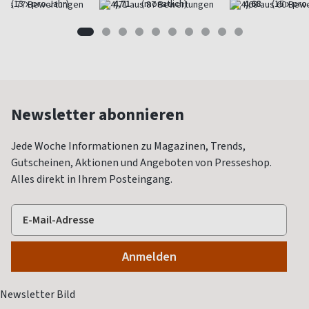
(13 x pro Jahr)
4,71
(monatlich)
4,68
(15 x pro
Newsletter abonnieren
Jede Woche Informationen zu Magazinen, Trends,
Gutscheinen, Aktionen und Angeboten von Presseshop.
Alles direkt in Ihrem Posteingang.