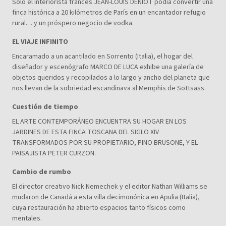
Solo el interiorista francés JEAN-LOUIS DENIOT podía convertir una
finca histórica a 20 kilómetros de París en un encantador refugio
rural… y un próspero negocio de vodka.
EL VIAJE INFINITO
Encaramado a un acantilado en Sorrento (Italia), el hogar del
diseñador y escenógrafo MARCO DE LUCA exhibe una galería de
objetos queridos y recopilados a lo largo y ancho del planeta que
nos llevan de la sobriedad escandinava al Memphis de Sottsass.
Cuestión de tiempo
EL ARTE CONTEMPORÁNEO ENCUENTRA SU HOGAR EN LOS
JARDINES DE ESTA FINCA TOSCANA DEL SIGLO XIV
TRANSFORMADOS POR SU PROPIETARIO, PINO BRUSONE, Y EL
PAISAJISTA PETER CURZON.
Cambio de rumbo
El director creativo Nick Nemechek y el editor Nathan Williams se
mudaron de Canadá a esta villa decimonónica en Apulia (Italia),
cuya restauración ha abierto espacios tanto físicos como
mentales.