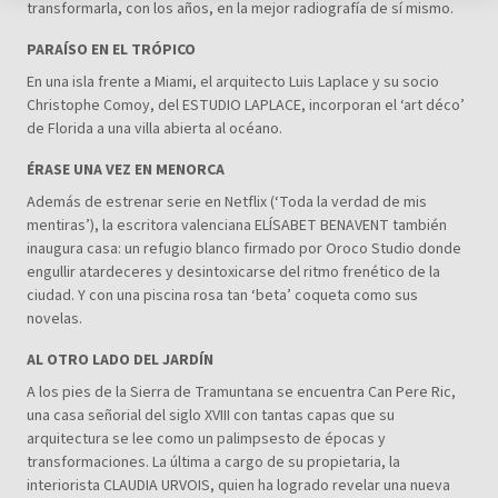
transformarla, con los años, en la mejor radiografía de sí mismo.
PARAÍSO EN EL TRÓPICO
En una isla frente a Miami, el arquitecto Luis Laplace y su socio
Christophe Comoy, del ESTUDIO LAPLACE, incorporan el ‘art déco’
de Florida a una villa abierta al océano.
ÉRASE UNA VEZ EN MENORCA
Además de estrenar serie en Netflix (‘Toda la verdad de mis
mentiras’), la escritora valenciana ELÍSABET BENAVENT también
inaugura casa: un refugio blanco firmado por Oroco Studio donde
engullir atardeceres y desintoxicarse del ritmo frenético de la
ciudad. Y con una piscina rosa tan ‘beta’ coqueta como sus
novelas.
AL OTRO LADO DEL JARDÍN
A los pies de la Sierra de Tramuntana se encuentra Can Pere Ric,
una casa señorial del siglo XVIII con tantas capas que su
arquitectura se lee como un palimpsesto de épocas y
transformaciones. La última a cargo de su propietaria, la
interiorista CLAUDIA URVOIS, quien ha logrado revelar una nueva