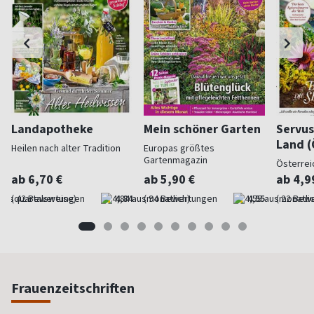
Landapotheke
Mein schöner Garten
Servus
Land (
Heilen nach alter Tradition
Europas größtes
Gartenmagazin
Österrei
ab 6,70 €
ab 5,90 €
ab 4,9
(quartalsweise)
4,84
(monatlich)
4,55
(monatlic
Frauenzeitschriften