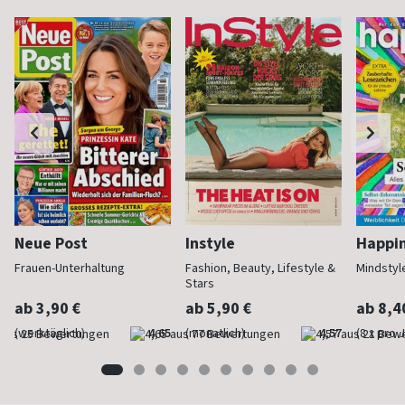
Neue Post
Instyle
Happi
Frauen-Unterhaltung
Fashion, Beauty, Lifestyle &
Mindstyl
Stars
ab 3,90 €
ab 5,90 €
ab 8,4
(werktäglich)
4,65
(monatlich)
4,57
(8 x pro 