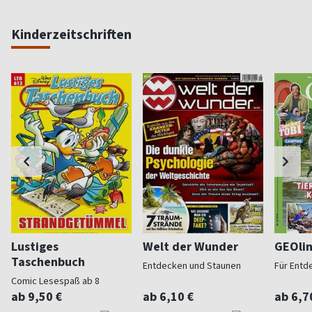
Kinderzeitschriften
Lustiges
Welt der Wunder
GEOli
Taschenbuch
Entdecken und Staunen
Für Entd
Comic Lesespaß ab 8
ab 9,50 €
ab 6,10 €
ab 6,7