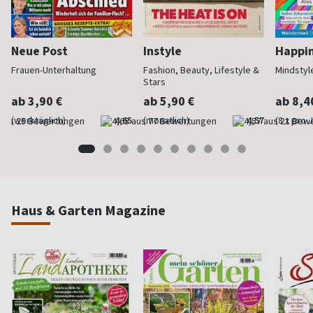
Neue Post
Instyle
Happi
Frauen-Unterhaltung
Fashion, Beauty, Lifestyle &
Mindstyl
Stars
ab 3,90 €
ab 5,90 €
ab 8,4
(werktäglich)
4,65
(monatlich)
4,57
(8 x pro 
Haus & Garten Magazine