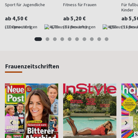
Sport für Jugendliche
Fitness für Frauen
Für fußb
Kinder
ab 4,50 €
ab 5,20 €
ab 5,5
(13 x pro Jahr)
4,70
(8 x pro Jahr)
4,53
(9 x pro 
Frauenzeitschriften