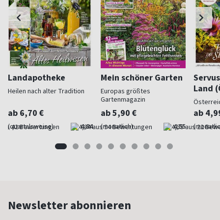
Landapotheke
Mein schöner Garten
Servus
Land (
Heilen nach alter Tradition
Europas größtes
Gartenmagazin
Österrei
ab 6,70 €
ab 5,90 €
ab 4,9
(quartalsweise)
4,84
(monatlich)
4,55
(monatlic
Newsletter abonnieren