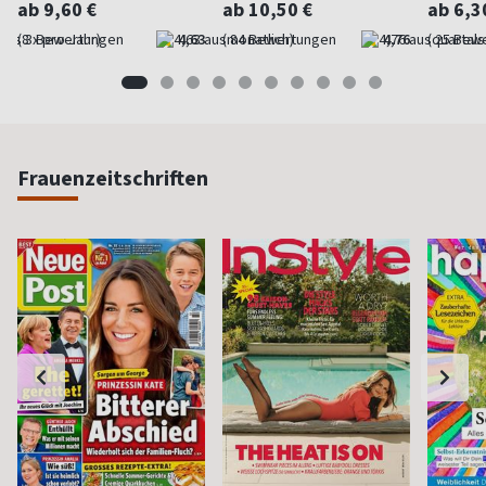
ab 9,60 €
ab 10,50 €
ab 6,3
(8 x pro Jahr)
4,63
(monatlich)
4,76
(quartal
Frauenzeitschriften