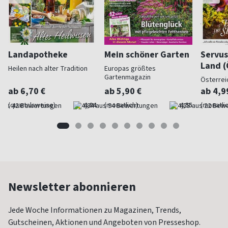
Landapotheke
Mein schöner Garten
Servus
Land (
Heilen nach alter Tradition
Europas größtes
Gartenmagazin
Österrei
ab 6,70 €
ab 5,90 €
ab 4,9
(quartalsweise)
4,84
(monatlich)
4,55
(monatlic
Newsletter abonnieren
Jede Woche Informationen zu Magazinen, Trends,
Gutscheinen, Aktionen und Angeboten von Presseshop.