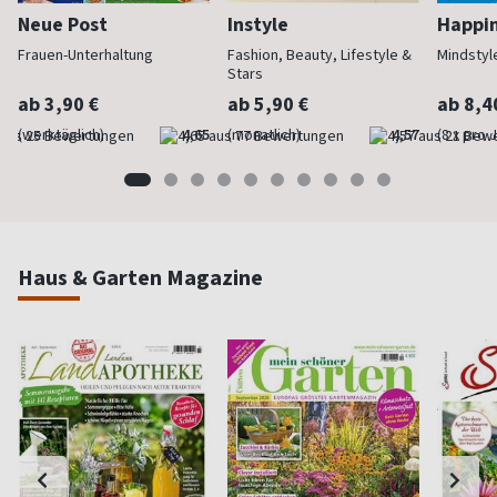
Neue Post
Instyle
Happi
Frauen-Unterhaltung
Fashion, Beauty, Lifestyle &
Mindstyl
Stars
ab 3,90 €
ab 5,90 €
ab 8,4
(werktäglich)
4,65
(monatlich)
4,57
(8 x pro 
Haus & Garten Magazine