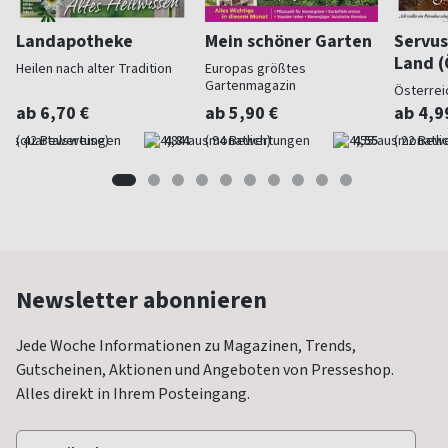
Landapotheke
Mein schöner Garten
Servus
Land (
Heilen nach alter Tradition
Europas größtes
Gartenmagazin
Österrei
ab 6,70 €
ab 5,90 €
ab 4,9
(quartalsweise)
4,84
(monatlich)
4,55
(monatlic
Newsletter abonnieren
Jede Woche Informationen zu Magazinen, Trends,
Gutscheinen, Aktionen und Angeboten von Presseshop.
Alles direkt in Ihrem Posteingang.