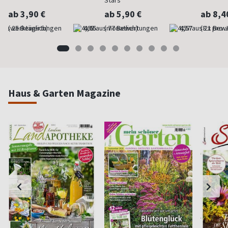
Stars
ab 3,90 €
ab 5,90 €
ab 8,4
(werktäglich)
4,65
(monatlich)
4,57
(8 x pro 
Haus & Garten Magazine