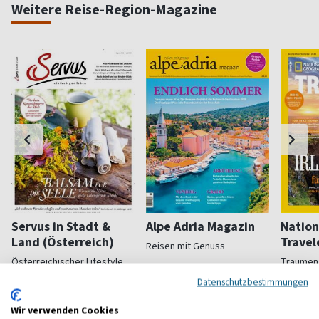
Weitere Reise-Region-Magazine
Servus in Stadt &
Alpe Adria Magazin
Nation
Land (Österreich)
Travel
Reisen mit Genuss
Österreichischer Lifestyle
Träumen
ab 4,99 €
ab 11,00 €
ab 8,9
Datenschutzbestimmungen
(monatlich)
4,62
(3 x pro Jahr)
5,00
(alle 2 M
Wir verwenden Cookies