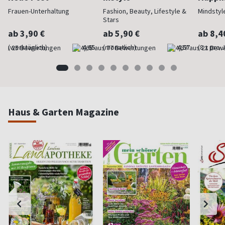
Frauen-Unterhaltung
Fashion, Beauty, Lifestyle &
Mindstyl
Stars
ab 3,90 €
ab 5,90 €
ab 8,4
(werktäglich)
4,65
(monatlich)
4,57
(8 x pro 
Haus & Garten Magazine