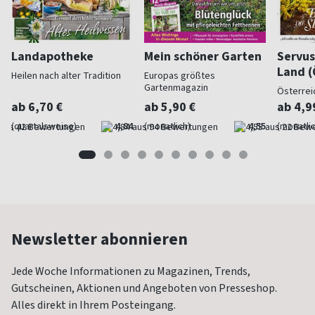
Landapotheke
Mein schöner Garten
Servus
Land (
Heilen nach alter Tradition
Europas größtes
Gartenmagazin
Österrei
ab 6,70 €
ab 5,90 €
ab 4,9
(quartalsweise)
4,84
(monatlich)
4,55
(monatlic
Newsletter abonnieren
Jede Woche Informationen zu Magazinen, Trends,
Gutscheinen, Aktionen und Angeboten von Presseshop.
Alles direkt in Ihrem Posteingang.