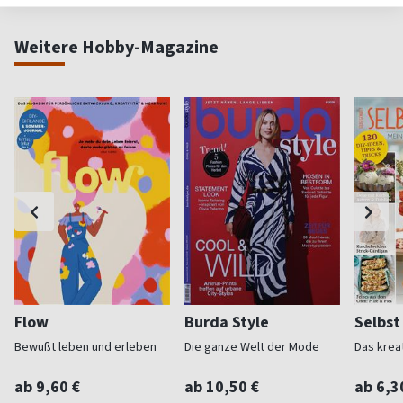
Weitere Hobby-Magazine
Flow
Burda Style
Selbs
Bewußt leben und erleben
Die ganze Welt der Mode
Das krea
ab 9,60 €
ab 10,50 €
ab 6,3