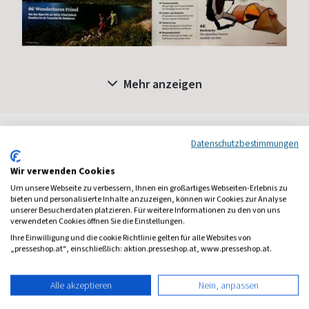
Mehr anzeigen
Datenschutzbestimmungen
Leserbewertungen
Bewertung verfassen
Wir verwenden Cookies
Um unsere Webseite zu verbessern, Ihnen ein großartiges Webseiten-Erlebnis zu
bieten und personalisierte Inhalte anzuzeigen, können wir Cookies zur Analyse
1 Jahr Freude schenken!
unserer Besucherdaten platzieren. Für weitere Informationen zu den von uns
verwendeten Cookies öffnen Sie die Einstellungen.
Bei einer Auswahl von über 1.800 Magazinen finden Sie das
Ihre Einwilligung und die cookie Richtlinie gelten für alle Websites von
richtige Geschenk für jeden.
„presseshop.at“, einschließlich: aktion.presseshop.at, www.presseshop.at.
zum Geschenkabo-Finder
Alle akzeptieren
Nein, anpassen