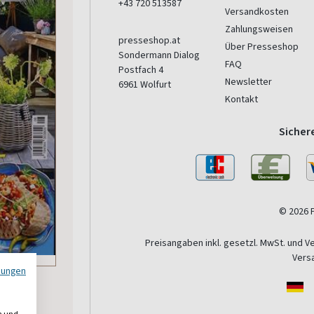
+43 720 513587
Versandkosten
Zahlungsweisen
presseshop.at
Über Presseshop
Sondermann Dialog
FAQ
Postfach 4
Newsletter
6961
Wolfurt
Kontakt
Sicher
© 2026 
Preisangaben inkl. gesetzl. MwSt. und V
Vers
mungen
n und