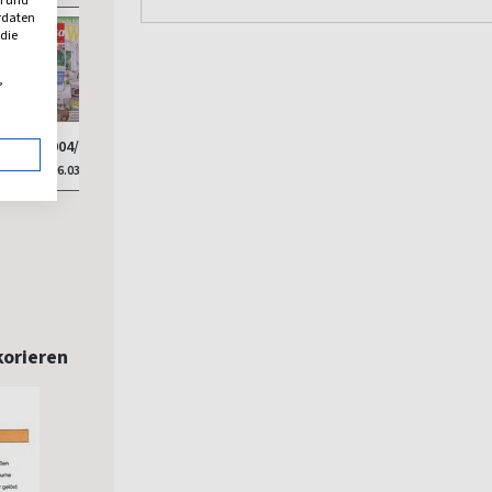
erdaten
 die
,
003/2026
002/2026
004/2026
001/2026
012/
6
06.02.2026
09.01.2026
06.03.2026
05.12.2025
07.11
26
korieren