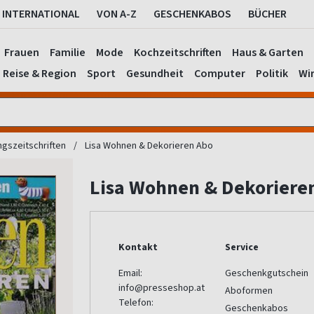
INTERNATIONAL
VON A-Z
GESCHENKABOS
BÜCHER
Frauen
Familie
Mode
Kochzeitschriften
Haus & Garten
Reise & Region
Sport
Gesundheit
Computer
Politik
Wir
ngszeitschriften
Lisa Wohnen & Dekorieren Abo
Lisa Wohnen & Dekoriere
Kontakt
Service
Email:
Geschenkgutschein
info@presseshop.at
Aboformen
Telefon:
Geschenkabos