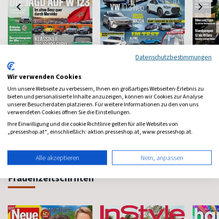
Datenschutzbestimmungen
Auto Bild Klassik
Auto Bild
Bike
Wir verwenden Cookies
Young-und Oldtimer
Aus Liebe zum Auto
Das Moun
Um unsere Webseite zu verbessern, Ihnen ein großartiges Webseiten-Erlebnis zu
bieten und personalisierte Inhalte anzuzeigen, können wir Cookies zur Analyse
ab 6,80 €
ab 5,10 €
ab 8,7
unserer Besucherdaten platzieren. Für weitere Informationen zu den von uns
verwendeten Cookies öffnen Sie die Einstellungen.
(monatlich)
4,50
(wöchentlich)
4,31
(monatlic
Ihre Einwilligung und die cookie Richtlinie gelten für alle Websites von
„presseshop.at“, einschließlich: aktion.presseshop.at, www.presseshop.at.
Alle akzeptieren
Nein, anpassen
Frauenzeitschriften