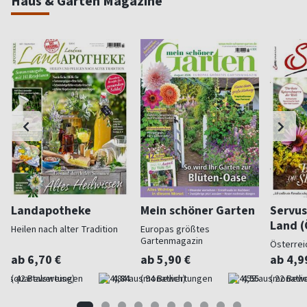
Haus & Garten Magazine
Landapotheke
Mein schöner Garten
Servus
Land (
Heilen nach alter Tradition
Europas größtes
Gartenmagazin
Österrei
ab 6,70 €
ab 5,90 €
ab 4,9
(quartalsweise)
4,84
(monatlich)
4,55
(monatlic