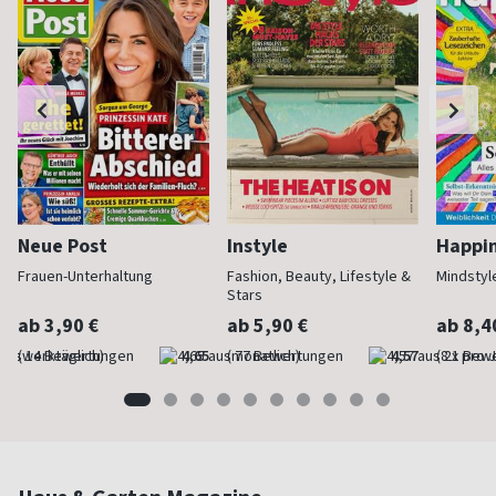
Neue Post
Instyle
Happi
Frauen-Unterhaltung
Fashion, Beauty, Lifestyle &
Mindstyl
Stars
ab 3,90 €
ab 5,90 €
ab 8,4
(werktäglich)
4,65
(monatlich)
4,57
(8 x pro 