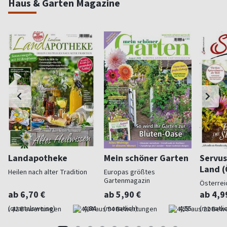
Haus & Garten Magazine
Landapotheke
Mein schöner Garten
Servus
Land (
Heilen nach alter Tradition
Europas größtes
Gartenmagazin
Österrei
ab 6,70 €
ab 5,90 €
ab 4,9
(quartalsweise)
4,84
(monatlich)
4,55
(monatlic