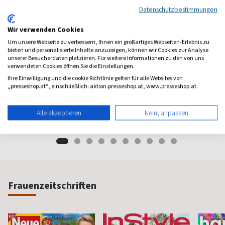
Datenschutzbestimmungen
Wir verwenden Cookies
Um unsere Webseite zu verbessern, Ihnen ein großartiges Webseiten-Erlebnis zu
bieten und personalisierte Inhalte anzuzeigen, können wir Cookies zur Analyse
unserer Besucherdaten platzieren. Für weitere Informationen zu den von uns
verwendeten Cookies öffnen Sie die Einstellungen.
Rolling Stone
Buchkultur
Büche
Ihre Einwilligung und die cookie Richtlinie gelten für alle Websites von
Rock- und Popkultur
Österreichisches
Das una
„presseshop.at“, einschließlich: aktion.presseshop.at, www.presseshop.at.
Buchmagazin
Literatu
ab 10,70 €
ab 8,00 €
ab 7,8
Alle akzeptieren
Nein, anpassen
(monatlich)
4,50
(alle 2 Monate)
4,50
(alle 2 M
Frauenzeitschriften