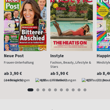
Neue Post
Instyle
Happi
Frauen-Unterhaltung
Fashion, Beauty, Lifestyle &
Mindstyl
Stars
ab 3,90 €
ab 5,90 €
ab 8,4
(werktäglich)
4,65
(monatlich)
4,57
(8 x pro 