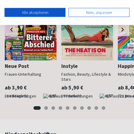
Alle akzeptieren
Nein, anpassen
Neue Post
Instyle
Happi
Frauen-Unterhaltung
Fashion, Beauty, Lifestyle &
Mindstyl
Stars
ab 3,90 €
ab 5,90 €
ab 8,4
(werktäglich)
4,65
(monatlich)
4,57
(8 x pro 