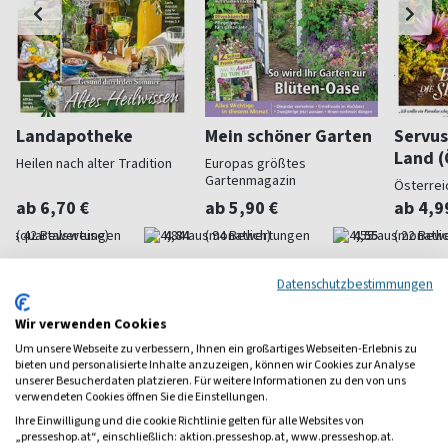
Landapotheke
Mein schöner Garten
Servus
Land (
Heilen nach alter Tradition
Europas größtes
Gartenmagazin
Österrei
ab 6,70 €
ab 5,90 €
ab 4,9
(quartalsweise)
4,84
(monatlich)
4,55
(monatlic
Datenschutzbestimmungen
Wir verwenden Cookies
Um unsere Webseite zu verbessern, Ihnen ein großartiges Webseiten-Erlebnis zu
Frauenzeitschriften
bieten und personalisierte Inhalte anzuzeigen, können wir Cookies zur Analyse
unserer Besucherdaten platzieren. Für weitere Informationen zu den von uns
verwendeten Cookies öffnen Sie die Einstellungen.
Ihre Einwilligung und die cookie Richtlinie gelten für alle Websites von
„presseshop.at“, einschließlich: aktion.presseshop.at, www.presseshop.at.