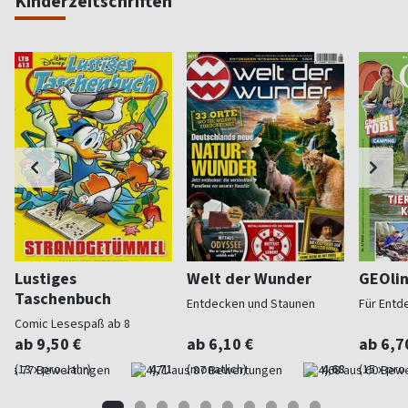
Kinderzeitschriften
Lustiges
Welt der Wunder
GEOli
Taschenbuch
Entdecken und Staunen
Für Entd
Comic Lesespaß ab 8
ab 9,50 €
ab 6,10 €
ab 6,7
(13 x pro Jahr)
4,71
(monatlich)
4,68
(15 x pro