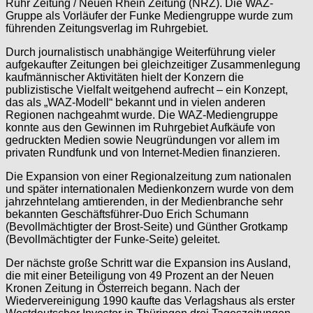
Ruhr Zeitung / Neuen Rhein Zeitung (NRZ). Die WAZ-
Gruppe als Vorläufer der Funke Mediengruppe wurde zum
führenden Zeitungsverlag im Ruhrgebiet.
Durch journalistisch unabhängige Weiterführung vieler
aufgekaufter Zeitungen bei gleichzeitiger Zusammenlegung
kaufmännischer Aktivitäten hielt der Konzern die
publizistische Vielfalt weitgehend aufrecht – ein Konzept,
das als „WAZ-Modell“ bekannt und in vielen anderen
Regionen nachgeahmt wurde. Die WAZ-Mediengruppe
konnte aus den Gewinnen im Ruhrgebiet Aufkäufe von
gedruckten Medien sowie Neugründungen vor allem im
privaten Rundfunk und von Internet-Medien finanzieren.
Die Expansion von einer Regionalzeitung zum nationalen
und später internationalen Medienkonzern wurde von dem
jahrzehntelang amtierenden, in der Medienbranche sehr
bekannten Geschäftsführer-Duo Erich Schumann
(Bevollmächtigter der Brost-Seite) und Günther Grotkamp
(Bevollmächtigter der Funke-Seite) geleitet.
Der nächste große Schritt war die Expansion ins Ausland,
die mit einer Beteiligung von 49 Prozent an der Neuen
Kronen Zeitung in Österreich begann. Nach der
Wiedervereinigung 1990 kaufte das Verlagshaus als erster