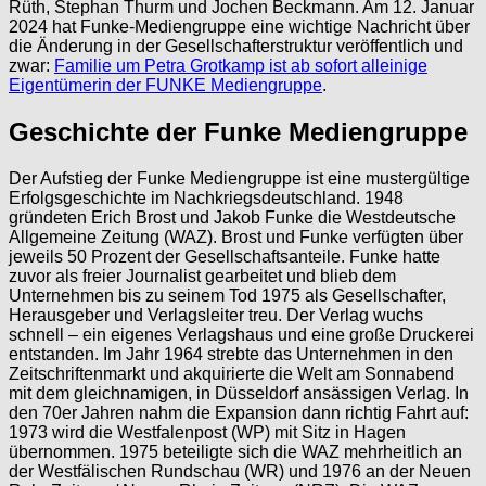
Rüth, Stephan Thurm und Jochen Beckmann. Am 12. Januar
2024 hat Funke-Mediengruppe eine wichtige Nachricht über
die Änderung in der Gesellschafterstruktur veröffentlich und
zwar:
Familie um Petra Grotkamp ist ab sofort alleinige
Eigentümerin der FUNKE Mediengruppe
.
Geschichte der Funke Mediengruppe
Der Aufstieg der Funke Mediengruppe ist eine mustergültige
Erfolgsgeschichte im Nachkriegsdeutschland. 1948
gründeten Erich Brost und Jakob Funke die Westdeutsche
Allgemeine Zeitung (WAZ). Brost und Funke verfügten über
jeweils 50 Prozent der Gesellschaftsanteile. Funke hatte
zuvor als freier Journalist gearbeitet und blieb dem
Unternehmen bis zu seinem Tod 1975 als Gesellschafter,
Herausgeber und Verlagsleiter treu. Der Verlag wuchs
schnell – ein eigenes Verlagshaus und eine große Druckerei
entstanden. Im Jahr 1964 strebte das Unternehmen in den
Zeitschriftenmarkt und akquirierte die Welt am Sonnabend
mit dem gleichnamigen, in Düsseldorf ansässigen Verlag. In
den 70er Jahren nahm die Expansion dann richtig Fahrt auf:
1973 wird die Westfalenpost (WP) mit Sitz in Hagen
übernommen. 1975 beteiligte sich die WAZ mehrheitlich an
der Westfälischen Rundschau (WR) und 1976 an der Neuen