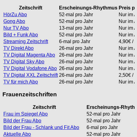
Zeitschrift
Erscheinungs-Rhythmus
Preis p
HörZu Abo
52-mal pro Jahr
Nur im 
Gong Abo
52-mal pro Jahr
Nur im A
Nur TV Abo
13-mal pro Jahr
Nur im A
Bild + Funk Abo
52-mal pro Jahr
Nur im A
Streaming Zeitschrift
6-mal pro Jahr
4,90€ / 
TV Direkt Abo
26-mal pro Jahr
Nur im A
TV Digital Magenta Abo
26-mal pro Jahr
Nur im A
TV Digital Sky Abo
26-mal pro Jahr
Nur im A
TV Digital Vodafone Abo
26-mal pro Jahr
Nur im A
TV Digital XXL Zeitschrift
26-mal pro Jahr
2,50€ / 
TV für mich Abo
26-mal pro Jahr
Nur im A
Frauenzeitschriften
Zeitschrift
Erscheinungs-Rhyth
Frau im Spiegel Abo
52-mal pro Jahr
Bild der Frau Abo
52-mal pro Jahr
Bild der Frau - Schlank und Fit Abo
6-mal pro Jahr
Aktuelle Abo
52-mal pro Jahr