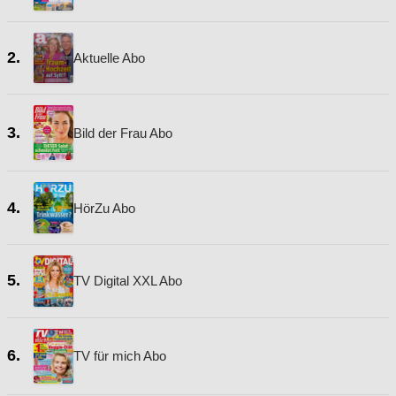
2.
Aktuelle Abo
3.
Bild der Frau Abo
4.
HörZu Abo
5.
TV Digital XXL Abo
6.
TV für mich Abo