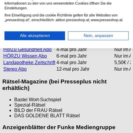
Informationen zu den von uns verwendeten Cookies öffnen Sie die
Einstellungen.
Spezialzeitschriften
Ihre Einwilligung und die cookie Richtlinie gelten für alle Websites von
„presseshop.at“, einschließlich: aktion.presseshop.at, www.presseshop.at.
Zeitschrift
Erscheinungs-Rhythmus
Preis p
Herz für Tiere Abo
6-mal pro Jahr
Nur im A
Alle akzeptieren
Nein, anpassen
Partner Hund Abo
12-mal pro Jahr
Nur im A
Aktuelle Krimi Abo
6-mal pro Jahr
Nur im A
HörZu Gesundheit Abo
4-mal pro Jahr
Nur im A
HÖRZU Wissen Abo
6-mal pro Jahr
Nur im A
Landapotheke Zeitschrift
4-mal pro Jahr
5,50€ / 
Stereo Abo
12-mal pro Jahr
Nur im A
Rätsel-Magazine (bei Presseplus nicht
erhältlich)
Bastei Wort-Suchspiel
Spezial-Rätsel
BILD der FRAU Rätsel
DAS GOLDENE BLATT Rätsel
Anzeigenblätter der Funke Mediengruppe