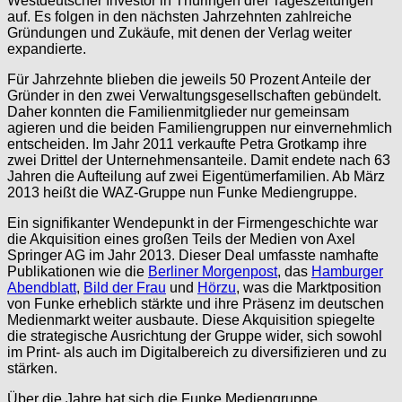
Westdeutscher Investor in Thüringen drei Tageszeitungen
auf. Es folgen in den nächsten Jahrzehnten zahlreiche
Gründungen und Zukäufe, mit denen der Verlag weiter
expandierte.
Für Jahrzehnte blieben die jeweils 50 Prozent Anteile der
Gründer in den zwei Verwaltungsgesellschaften gebündelt.
Daher konnten die Familienmitglieder nur gemeinsam
agieren und die beiden Familiengruppen nur einvernehmlich
entscheiden. Im Jahr 2011 verkaufte Petra Grotkamp ihre
zwei Drittel der Unternehmensanteile. Damit endete nach 63
Jahren die Aufteilung auf zwei Eigentümerfamilien. Ab März
2013 heißt die WAZ-Gruppe nun Funke Mediengruppe.
Ein signifikanter Wendepunkt in der Firmengeschichte war
die Akquisition eines großen Teils der Medien von Axel
Springer AG im Jahr 2013. Dieser Deal umfasste namhafte
Publikationen wie die
Berliner Morgenpost
, das
Hamburger
Abendblatt
,
Bild der Frau
und
Hörzu
, was die Marktposition
von Funke erheblich stärkte und ihre Präsenz im deutschen
Medienmarkt weiter ausbaute. Diese Akquisition spiegelte
die strategische Ausrichtung der Gruppe wider, sich sowohl
im Print- als auch im Digitalbereich zu diversifizieren und zu
stärken​.
Über die Jahre hat sich die Funke Mediengruppe