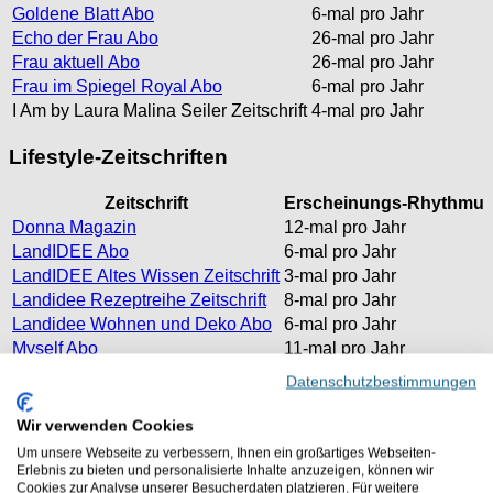
Goldene Blatt Abo
6-mal pro Jahr
Echo der Frau Abo
26-mal pro Jahr
Frau aktuell Abo
26-mal pro Jahr
Frau im Spiegel Royal Abo
6-mal pro Jahr
I Am by Laura Malina Seiler Zeitschrift
4-mal pro Jahr
Lifestyle-Zeitschriften
Zeitschrift
Erscheinungs-Rhythmu
Donna Magazin
12-mal pro Jahr
LandIDEE Abo
6-mal pro Jahr
LandIDEE Altes Wissen Zeitschrift
3-mal pro Jahr
Landidee Rezeptreihe Zeitschrift
8-mal pro Jahr
Landidee Wohnen und Deko Abo
6-mal pro Jahr
Myself Abo
11-mal pro Jahr
Datenschutzbestimmungen
Kochzeitschriften
Wir verwenden Cookies
Zeitschrift
Erscheinu
Um unsere Webseite zu verbessern, Ihnen ein großartiges Webseiten-
Bild der Frau - Gut kochen und backen Zeitschrift
6-mal pro J
Erlebnis zu bieten und personalisierte Inhalte anzuzeigen, können wir
Eat Club - So schmeckt Zeitschrift
6-mal pro J
Cookies zur Analyse unserer Besucherdaten platzieren. Für weitere