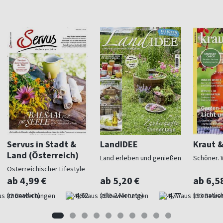
Servus in Stadt &
LandIDEE
Kraut 
Land (Österreich)
Land erleben und genießen
Schöner. 
Österreichischer Lifestyle
ab 4,99 €
ab 5,20 €
ab 6,5
(monatlich)
4,62
(alle 2 Monate)
4,77
(monatlich