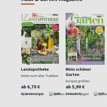
ohnen
Landapotheke
Mein schöner
Garten
Heilen nach alter Tradition
für
Europas größtes
Gartenmagazin
ab 6,70 €
ab 5,90 €
4,57
(quartalsweise)
4,84
(monatlich)
4,55