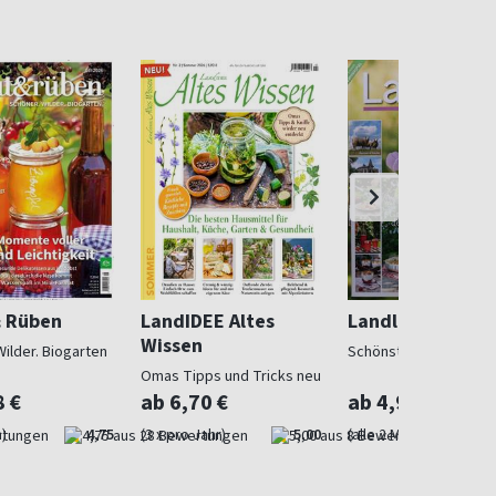
& Rüben
LandIDEE Altes
Landlust
Wissen
Wilder. Biogarten
Schönstes Landleben
Omas Tipps und Tricks neu
entdeckt
8 €
ab 6,70 €
ab 4,97 €
)
4,75
(3 x pro Jahr)
5,00
(alle 2 Monate)