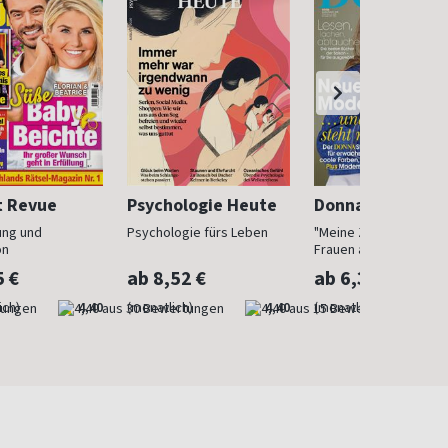
t Revue
Psychologie Heute
Donna
ung und
Psychologie fürs Leben
"Meine Zeit ist jetzt": 
on
Frauen ab 40
5 €
ab 8,52 €
ab 6,30 €
ich)
4,40
(monatlich)
4,40
(monatlich)