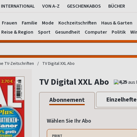
INTERNATIONAL
VON A-Z
GESCHENKABOS
BÜCHER
Frauen
Familie
Mode
Kochzeitschriften
Haus & Garten
Reise & Region
Sport
Gesundheit
Computer
Politik
Wir
he TV-Zeitschriften
TV Digital XXL Abo
TV Digital XXL Abo
4,25
Einzelhefte
Abonnement
Wählen Sie Ihr Abo
PRINT