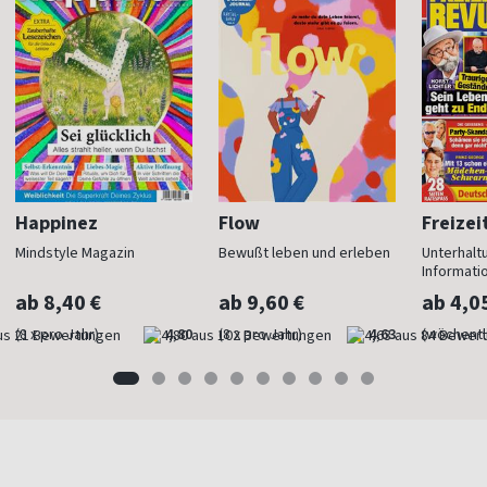
Happinez
Flow
Freizei
Mindstyle Magazin
Bewußt leben und erleben
Unterhalt
Informati
ab 8,40 €
ab 9,60 €
ab 4,0
(8 x pro Jahr)
4,80
(8 x pro Jahr)
4,63
(wöchentl