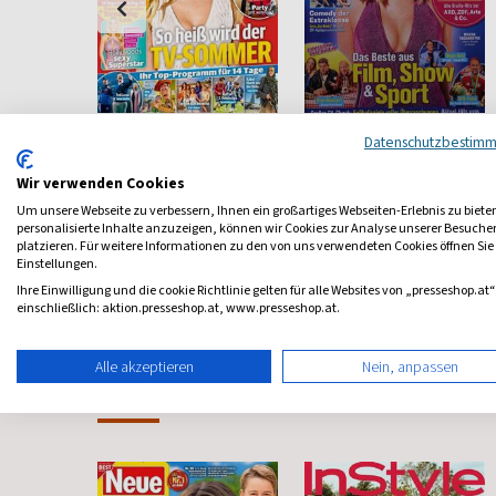
n
TV Digital Sky
TV Spielfilm
Datenschutzbestim
Österreich
zum Sender
alle 14 Tage nur das Beste
Wir verwenden Cookies
Sky Kabelempfänger
ab 3,05 €
ab 3,20 €
Um unsere Webseite zu verbessern, Ihnen ein großartiges Webseiten-Erlebnis zu biete
personalisierte Inhalte anzuzeigen, können wir Cookies zur Analyse unserer Besuch
4,43
(vierzehntäglich)
4,48
(vierzehntäglich)
4,13
platzieren. Für weitere Informationen zu den von uns verwendeten Cookies öffnen Sie
Einstellungen.
Ihre Einwilligung und die cookie Richtlinie gelten für alle Websites von „presseshop.at“
einschließlich: aktion.presseshop.at, www.presseshop.at.
Alle akzeptieren
Nein, anpassen
Frauenzeitschriften