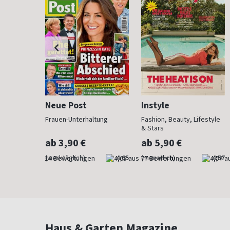
Neue Post
Instyle
 anzieht
Frauen-Unterhaltung
Fashion, Beauty, Lifestyle
& Stars
ab 3,90 €
ab 5,90 €
4,29
(werktäglich)
4,65
(monatlich)
4,57
Haus & Garten Magazine