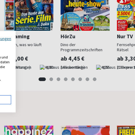
Streaming
HörZu
Nur TV
mungen
Wissen, was wo läuft
Dino der
Fernsehp
Programmzeitschriften
Rätsel
ab 6,00 €
ab 4,45 €
ab 3,3
n und
erdaten
(alle 2 Monate)
4,00
(wöchentlich)
4,55
(13 x pro 
 die
,