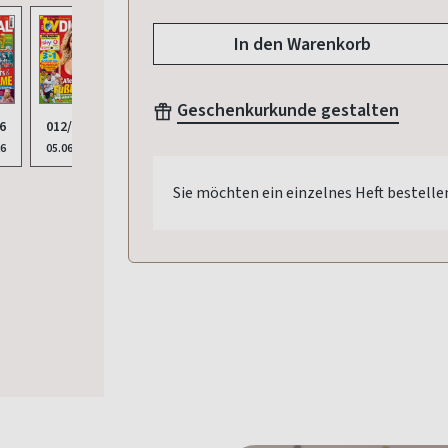
In den Warenkorb
Geschenkurkunde gestalten
6
012/2026
011/2026
010/2026
009/2026
008/
26
05.06.2026
22.05.2026
08.05.2026
24.04.2026
10.04
Sie möchten ein einzelnes Heft bestelle