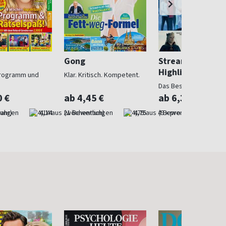
Gong
Streaming Serie
Highlights
rogramm und
Klar. Kritisch. Kompetent.
Das Beste der Serien
0 €
ab 4,45 €
ab 6,33 €
Jahr)
4,14
(wöchentlich)
4,75
(9 x pro Jahr)