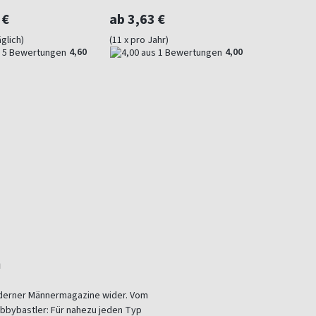
 €
ab 3,63 €
glich)
(11 x pro Jahr)
4,60
4,00
n
moderner Männermagazine wider. Vom
bbybastler: Für nahezu jeden Typ