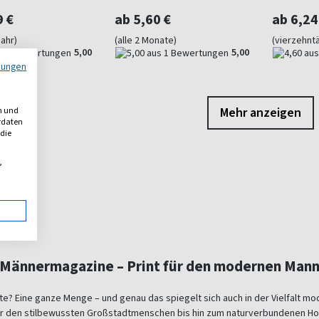
9 €
ab 5,60 €
ab 6,24
Jahr)
(alle 2 Monate)
(vierzehntä
5,00
5,00
mungen
Mehr anzeigen
n und
erdaten
 die
,
Männermagazine – Print für den modernen Man
te? Eine ganze Menge – und genau das spiegelt sich auch in der Vielfalt 
er den stilbewussten Großstadtmenschen bis hin zum naturverbundenen Ho