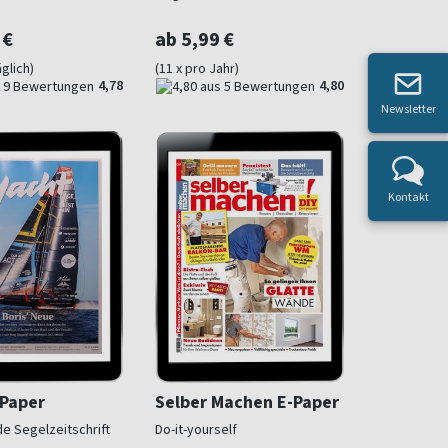
 €
ab 5,99 €
glich)
(11 x pro Jahr)
4,78
4,80
Newsletter
Kontakt
-Paper
Selber Machen E-Paper
de Segelzeitschrift
Do-it-yourself