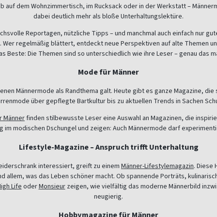
Ob auf dem Wohnzimmertisch, im Rucksack oder in der Werkstatt – Männerm
dabei deutlich mehr als bloße Unterhaltungslektüre.
pruchsvolle Reportagen, nützliche Tipps – und manchmal auch einfach nur g
. Wer regelmäßig blättert, entdeckt neue Perspektiven auf alte Themen u
s Beste: Die Themen sind so unterschiedlich wie ihre Leser – genau das m
Mode für Männer
n denen Männermode als Randthema galt. Heute gibt es ganze Magazine, die s
rrenmode über gepflegte Bartkultur bis zu aktuellen Trends in Sachen Sch
r Männer
finden stilbewusste Leser eine Auswahl an Magazinen, die inspirie
g im modischen Dschungel und zeigen: Auch Männermode darf experimentie
Lifestyle-Magazine – Anspruch trifft Unterhaltung
leiderschrank interessiert, greift zu einem
Männer-Lifestylemagazin
. Diese 
nd allem, was das Leben schöner macht. Ob spannende Porträts, kulinarisch
igh Life
oder
Monsieur
zeigen, wie vielfältig das moderne Männerbild inzwi
neugierig.
Hobbymagazine für Männer