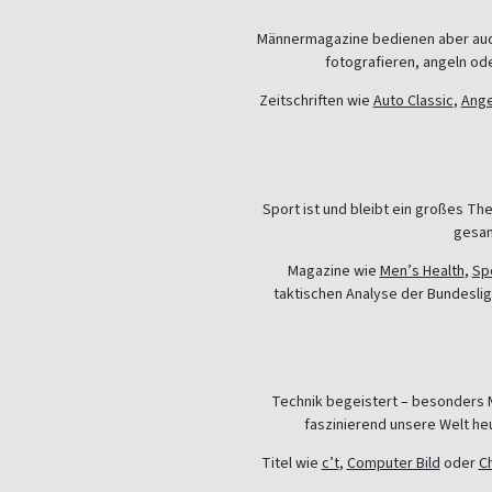
Männermagazine bedienen aber auc
fotografieren, angeln ode
Zeitschriften wie
Auto Classic
,
Ang
Sport ist und bleibt ein großes Th
gesam
Magazine wie
Men’s Health
,
Spo
taktischen Analyse der Bundeslig
Technik begeistert – besonders M
faszinierend unsere Welt heu
Titel wie
c’t
,
Computer Bild
oder
Ch