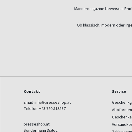
Männermagazine beweisen: Print l
Ob klassisch, modern oder irge
Kontakt
Service
Email:
info@presseshop.at
Geschenkg
Telefon:
+43 720 513587
Aboformen
Geschenka
presseshop.at
Versandko
Sondermann Dialog
Zahlungsw