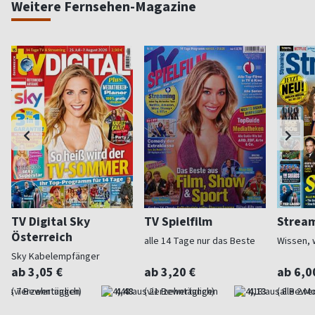
Weitere Fernsehen-Magazine
TV Digital Sky
TV Spielfilm
Strea
Österreich
alle 14 Tage nur das Beste
Wissen, 
Sky Kabelempfänger
ab 3,05 €
ab 3,20 €
ab 6,0
(vierzehntäglich)
4,48
(vierzehntäglich)
4,13
(alle 2 M