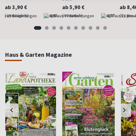
ab 3,90 €
ab 5,90 €
ab 8,4
(werktäglich)
4,65
(monatlich)
4,57
(8 x pro 
Haus & Garten Magazine