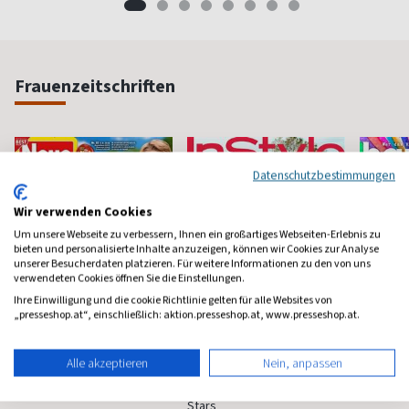
Frauenzeitschriften
Datenschutzbestimmungen
Wir verwenden Cookies
Um unsere Webseite zu verbessern, Ihnen ein großartiges Webseiten-Erlebnis zu
bieten und personalisierte Inhalte anzuzeigen, können wir Cookies zur Analyse
unserer Besucherdaten platzieren. Für weitere Informationen zu den von uns
verwendeten Cookies öffnen Sie die Einstellungen.
Ihre Einwilligung und die cookie Richtlinie gelten für alle Websites von
„presseshop.at“, einschließlich: aktion.presseshop.at, www.presseshop.at.
Neue Post
Instyle
Happi
Alle akzeptieren
Nein, anpassen
Frauen-Unterhaltung
Fashion, Beauty, Lifestyle &
Mindstyl
Stars