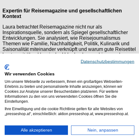
Expertin für Reisemagazine und gesellschaftlichen
Kontext
Laura betrachtet Reisemagazine nicht nur als
Inspirationsquelle, sondern als Spiegel gesellschaftlicher
Entwicklungen. Sie analysiert, wie Reisejournalismus
Themen wie Familie, Nachhaltigkeit, Politik, Kulinarik und
Saisonalität miteinander verknüpft und warum gute Reisetitel
heute weit über klassische Urlaubsplanung hinausgehen
müssen.
Datenschutzbestimmungen
Ihr Fokus liegt auf erzählerischen Reportagen, authentischen
Wir verwenden Cookies
Perspektiven und der Frage, wie Verlage Reiseinhalte
Um unsere Webseite zu verbessern, Ihnen ein großartiges Webseiten-
emotional, verantwortungsvoll und zeitgemäß aufbereiten.
Erlebnis zu bieten und personalisierte Inhalte anzuzeigen, können wir
Dabei zeigt sie, wie sich Reisemagazine an unterschiedliche
Cookies zur Analyse unserer Besucherdaten platzieren. Für weitere
Lebensphasen anpassen – von Familienurlauben über
Informationen zu den von uns verwendeten Cookies öffnen Sie die
bewusste Reiseformen bis hin zu gesellschaftlich relevanten
Einstellungen.
Destinationen.
Ihre Einwilligung und die cookie Richtlinie gelten für alle Websites von
„presseshop.at“, einschließlich: aktion.presseshop.at, www.presseshop.at.
In ihrem Blog beleuchtet Laura, wie Reiseformate
Orientierung bieten, Diskurse eröffnen und Leserinnen und
Leser langfristig binden. Reise versteht sie als redaktionelle
Alle akzeptieren
Nein, anpassen
Bühne, auf der Haltung, Zeitgeist und Storytelling
zusammenkommen.