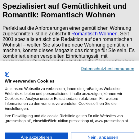
Spezialisiert auf Gemütlichkeit und
Romantik: Romantisch Wohnen
Perfekt auf die Anforderungen einer gemütlichen Wohnung
zugeschnitten ist die Zeitschrift
Romantisch Wohnen
. Seit
2001 spezialisiert sich die Redaktion auf den romantischen
Wohnstil – wollen Sie also Ihre neue Wohnung gemütlich
machen, könnte dieses Magazin das richtige für Sie sein. Es
kombiniert einen verspielten Einrichtungsstil mit
hochwertiger Qualität und denkt dabei die Eignung für einen
Familienhaushalt mit. Neben Wohninspiration bietet die
Datenschutzbestimmungen
Zeitschrift Artikel zu den Themen Lebensart, Dekoration und
Genuss.
Wir verwenden Cookies
Die Romantisch Wohnen erscheint alle zwei Monate und
Um unsere Webseite zu verbessern, Ihnen ein großartiges Webseiten-
richtet sich in erster Linie an eine weibliche
Erlebnis zu bieten und personalisierte Inhalte anzuzeigen, können wir
Leserinnenschaft. Mit etwa 100 Tausend Exemplaren pro
Cookies zur Analyse unserer Besucherdaten platzieren. Für weitere
Heft gehört sie zu den größeren Zeitschriften im Bereich
Informationen zu den von uns verwendeten Cookies öffnen Sie die
Wohnen..
Einstellungen.
Ihre Einwilligung und die cookie Richtlinie gelten für alle Websites von
„presseshop.at“, einschließlich: aktion.presseshop.at, www.presseshop.at.
Alle akzeptieren
Nein, anpassen