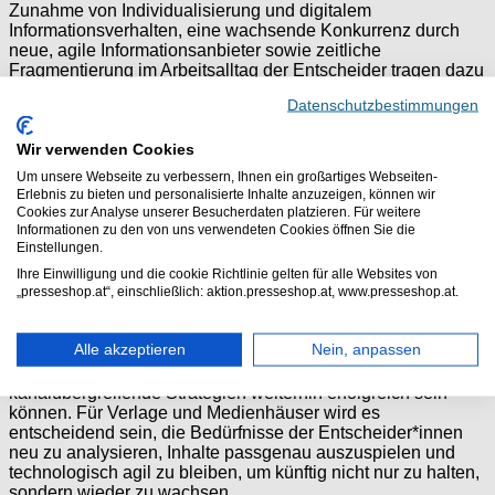
Zunahme von Individualisierung und digitalem
Informationsverhalten, eine wachsende Konkurrenz durch
neue, agile Informationsanbieter sowie zeitliche
Fragmentierung im Arbeitsalltag der Entscheider tragen dazu
bei, dass klassische Medienangebote an Bedeutung
Datenschutzbestimmungen
verlieren.
Wir verwenden Cookies
Fazit: Alarmzeichen und Chancen zugleich
Um unsere Webseite zu verbessern, Ihnen ein großartiges Webseiten-
Erlebnis zu bieten und personalisierte Inhalte anzuzeigen, können wir
Die Ergebnisse der LAE 2025 sind ein Weckruf für die
Cookies zur Analyse unserer Besucherdaten platzieren. Für weitere
Branche. Reichweitenverluste bei fast allen Marken,
Informationen zu den von uns verwendeten Cookies öffnen Sie die
sinkende Printnutzung und rückläufige digitale Reichweiten
Einstellungen.
unter Entscheidern zeigen deutlich: Medien müssen neue
Ihre Einwilligung und die cookie Richtlinie gelten für alle Websites von
Wege finden, um diese attraktive, aber anspruchsvolle
„presseshop.at“, einschließlich: aktion.presseshop.at, www.presseshop.at.
Zielgruppe zu erreichen.
Die wenigen Gewinner wie „Capital“ oder das „Handwerk
Alle akzeptieren
Nein, anpassen
Magazin“ beweisen jedoch, dass differenzierte
Positionierung, zielgerichteter Content und
kanalübergreifende Strategien weiterhin erfolgreich sein
können. Für Verlage und Medienhäuser wird es
entscheidend sein, die Bedürfnisse der Entscheider*innen
neu zu analysieren, Inhalte passgenau auszuspielen und
technologisch agil zu bleiben, um künftig nicht nur zu halten,
sondern wieder zu wachsen.