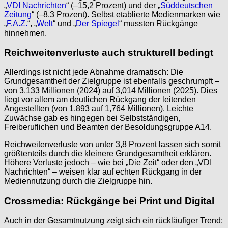
„
VDI Nachrichten
“ (–15,2 Prozent) und der „
Süddeutschen
Zeitung
“ (–8,3 Prozent). Selbst etablierte Medienmarken wie
„
F.A.Z.
“, „
Welt
“ und „
Der Spiegel
“ mussten Rückgänge
hinnehmen.
Reichweitenverluste auch strukturell bedingt
Allerdings ist nicht jede Abnahme dramatisch: Die
Grundgesamtheit der Zielgruppe ist ebenfalls geschrumpft –
von 3,133 Millionen (2024) auf 3,014 Millionen (2025). Dies
liegt vor allem am deutlichen Rückgang der leitenden
Angestellten (von 1,893 auf 1,764 Millionen). Leichte
Zuwächse gab es hingegen bei Selbstständigen,
Freiberuflichen und Beamten der Besoldungsgruppe A14.
Reichweitenverluste von unter 3,8 Prozent lassen sich somit
größtenteils durch die kleinere Grundgesamtheit erklären.
Höhere Verluste jedoch – wie bei „Die Zeit“ oder den „VDI
Nachrichten“ – weisen klar auf echten Rückgang in der
Mediennutzung durch die Zielgruppe hin.
Crossmedia: Rückgänge bei Print und Digital
Auch in der Gesamtnutzung zeigt sich ein rückläufiger Trend: