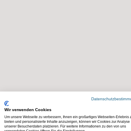
Ein Abo kann viele Vorteile bieten, doch es ist wi
um unerwartete Kosten zu vermeiden.
Welche Abo-Modelle gibt es
Abonnements sind in vielen Branchen verbreitet. D
Kategorien einteilen:
Digitale Abos
Immer mehr Dienstleistungen sind digital verfügb
Datenschutzbestimm
Streaming-Dienste: Netflix, Spotify oder Ama
Wir verwenden Cookies
Software-Abonnements: Programme wie Micro
Um unsere Webseite zu verbessern, Ihnen ein großartiges Webseiten-Erlebnis 
bieten und personalisierte Inhalte anzuzeigen, können wir Cookies zur Analyse
im Abo genutzt.
unserer Besucherdaten platzieren. Für weitere Informationen zu den von uns