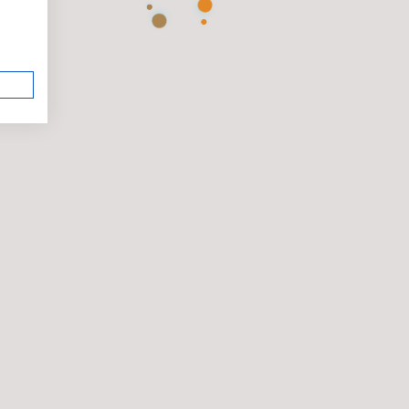
eplus bieten wir Online-Abos für Zeitschriften,
er
Flow.
te, wie z. B.:
os, z. B.
Der Spiegel
,
GEO
oder
Focus
.
oder Marley Spoon versorgen Abonnenten mit
wie Glossybox oder My Little Box bieten
odukten.
g oder Community: